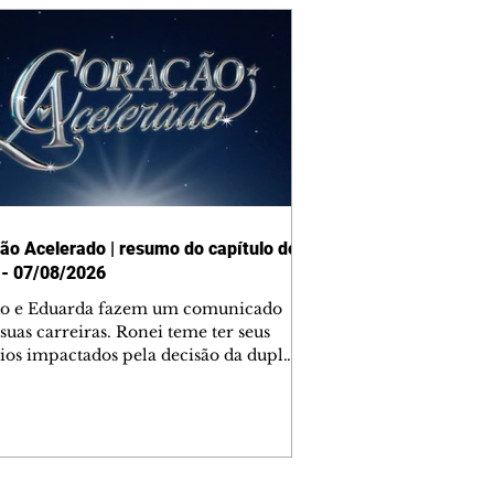
ão Acelerado | resumo do capítulo de
 - 07/08/2026
o e Eduarda fazem um comunicado
suas carreiras. Ronei teme ter seus
ios impactados pela decisão da dupla.
e decide prestar queixa contra
ica. Gael descobre que Naiane passou
ações sigilosas para Talita. Ronei
ra Verônica novamente e descobre
la deixou Bom Retorno. Gael se