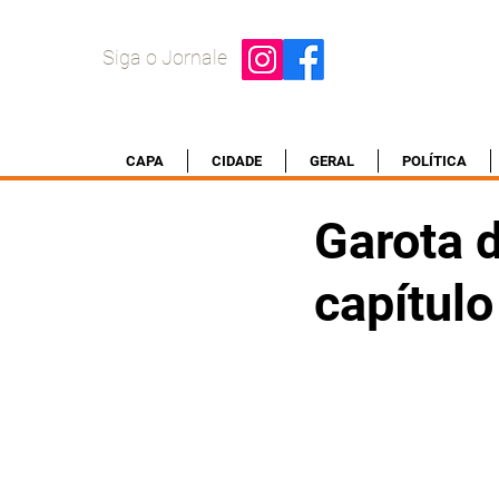
Siga o Jornale
CAPA
CIDADE
GERAL
POLÍTICA
Garota 
capítulo