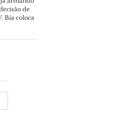
eja armando 
decisão de 
. Bia coloca 