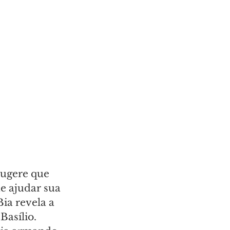
sugere que 
e ajudar sua 
ia revela a 
asílio. 