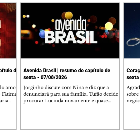
ítulo de
Avenida Brasil | resumo do capítulo de
Coraç
sexta - 07/08/2026
sexta
elo amor
Jorginho discute com Nina e diz que a
Agrad
e Fátima
denunciará para sua família. Tufão decide
sobre 
aria
procurar Lucinda novamente e quase
negóc
u
encontra Nina no lixão. Débora se
Janet
do,
preocupa com Jorginho. Monalisa pede que
Verôn
esteve
Olenka não a deixe sozinha. Tufão
inform
 Alika o
encontra Jorginho e o leva para casa. Max é
procu
. Chinua
hostil com Carminha. Diógenes se irrita
que e