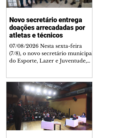
Novo secretário entrega
doações arrecadadas por
atletas e técnicos
07/08/2026 Nesta sexta-feira
(7/8), o novo secretário municipal
do Esporte, Lazer e Juventude,
José Antônio de Melo Filho, fez a
entrega de 5.873 fraldas
geriátricas arrecadadas durante a
Campanha de Atenção à Pessoa
Idosa à Fundação de Ação Social
(FAS). A doação é uma
contrapartida social de atletas,
paratletas, técnicos e instituições
contemplados pela Lei Municipal
de Incentivo ao Esporte. As