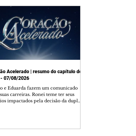
ão Acelerado | resumo do capítulo de
 - 07/08/2026
o e Eduarda fazem um comunicado
suas carreiras. Ronei teme ter seus
ios impactados pela decisão da dupla.
e decide prestar queixa contra
ica. Gael descobre que Naiane passou
ações sigilosas para Talita. Ronei
ra Verônica novamente e descobre
la deixou Bom Retorno. Gael se