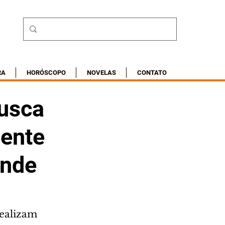
RA
HORÓSCOPO
NOVELAS
CONTATO
usca
dente
ande
realizam 