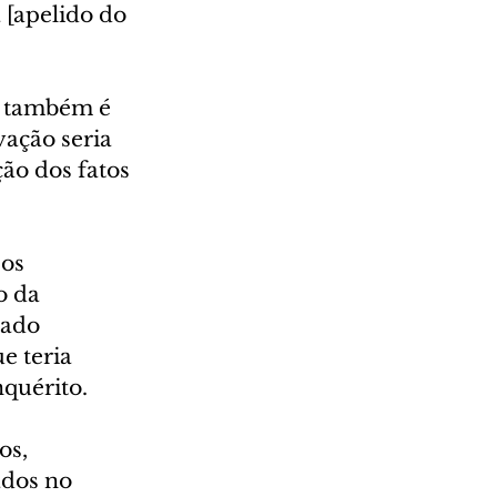
 [apelido do 
e também é 
ação seria 
o dos fatos 
os 
o da 
eado 
e teria 
quérito.
s, 
ados no 