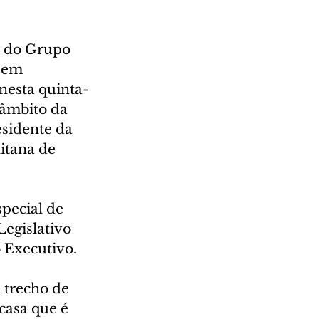
a do Grupo 
 em 
nesta quinta-
 âmbito da 
sidente da 
tana de 
pecial de 
egislativo 
 Executivo.
trecho de 
casa que é 