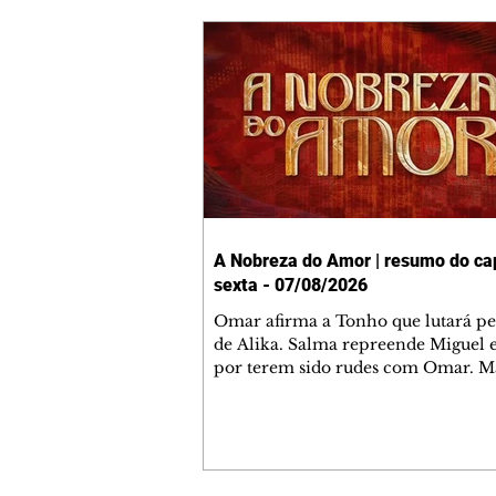
A Nobreza do Amor | resumo do cap
sexta - 07/08/2026
Omar afirma a Tonho que lutará p
de Alika. Salma repreende Miguel 
por terem sido rudes com Omar. M
Helena aconselha Manoel sobre se
namoro com Ana Maria. Pressiona
Bakari revela a Jendal que Chinua 
em terras inimigas. Omar pede que
acompanhe até a agência bancária