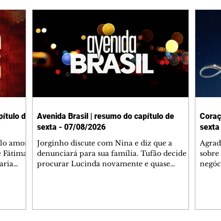
ítulo de
Avenida Brasil | resumo do capítulo de
Coraç
sexta - 07/08/2026
sexta
elo amor
Jorginho discute com Nina e diz que a
Agrad
e Fátima
denunciará para sua família. Tufão decide
sobre 
aria
procurar Lucinda novamente e quase
negóc
u
encontra Nina no lixão. Débora se
Janet
do,
preocupa com Jorginho. Monalisa pede que
Verôn
esteve
Olenka não a deixe sozinha. Tufão
inform
 Alika o
encontra Jorginho e o leva para casa. Max é
procu
. Chinua
hostil com Carminha. Diógenes se irrita
que e