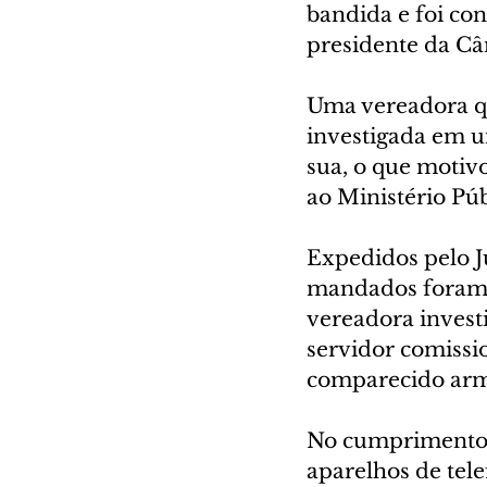
bandida e foi co
presidente da Câm
Uma vereadora qu
investigada em u
sua, o que motiv
ao Ministério Púb
Expedidos pelo J
mandados foram c
vereadora invest
servidor comissi
comparecido arm
No cumprimento 
aparelhos de tel