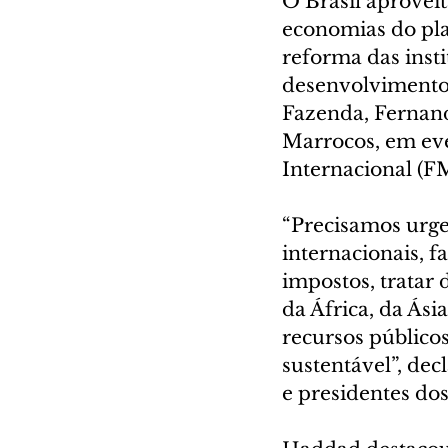
O Brasil aprovei
economias do plan
reforma das insti
desenvolvimento s
Fazenda, Fernan
Marrocos, em eve
Internacional (F
“Precisamos urge
internacionais, f
impostos, tratar
da África, da Ási
recursos público
sustentável”, dec
e presidentes do