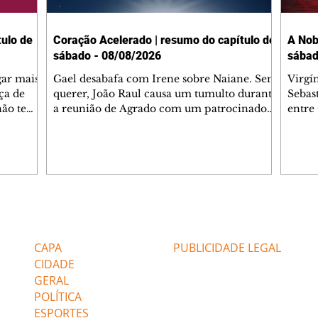
ulo de
Coração Acelerado | resumo do capítulo de
A Nob
sábado - 08/08/2026
sábad
gar mais
Gael desabafa com Irene sobre Naiane. Sem
Virgí
ça de
querer, João Raul causa um tumulto durante
Sebas
 não tem
a reunião de Agrado com um patrocinador.
entre
ia.
Zilá orienta Osmar a seguir Cinara, que
que B
ão de
percebe a movimentação e alerta Ronei.
nega 
ntino
Palhares confronta Cinara sobre a
Tonho
aproximação com Ronei. Eduarda pensa
a fam
una no
em pedir a Valéria para ficar com Sol. Gael
com O
a. Dora
decide terminar com Naiane. João Raul
e é d
m
inventa para Agrado que não está
comen
Editorias
Editais Certificados
Lyris
conseguindo conviver com seu sucesso, e
tungs
urante de
termina o relacionamento dos dois.
Dióge
CAPA
PUBLICIDADE LEGAL
CIDADE
GERAL
POLÍTICA
ESPORTES