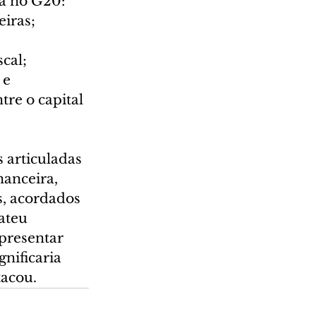
a no G20: 
iras; 
cal; 
e 
re o capital 
 articuladas 
nanceira, 
s, acordados 
ateu 
presentar 
nificaria 
tacou.