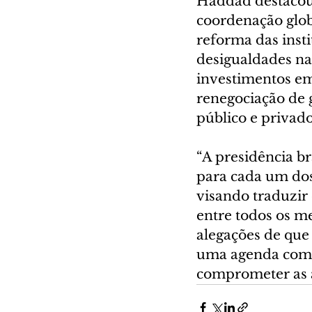
Haddad destacou c
coordenação globa
reforma das insti
desigualdades na 
investimentos em
renegociação de g
público e privado
“A presidência br
para cada um dos 
visando traduzir 
entre todos os m
alegações de que 
uma agenda como e
comprometer as a