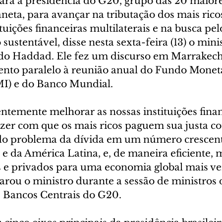
tará a presidência do G20, grupo das 20 maiore
eta, para avançar na tributação dos mais ricos
tuições financeiras multilaterais e na busca pel
ustentável, disse nesta sexta-feira (13) o minis
do Haddad. Ele fez um discurso em Marrakech
nto paralelo à reunião anual do Fundo Monetá
MI) e do Banco Mundial.
ntemente melhorar as nossas instituições finan
azer com que os mais ricos paguem sua justa co
 do problema da dívida em um número crescent
a e da América Latina, e, de maneira eficiente, 
s e privados para uma economia global mais ve
larou o ministro durante a sessão de ministros 
s Bancos Centrais do G20.