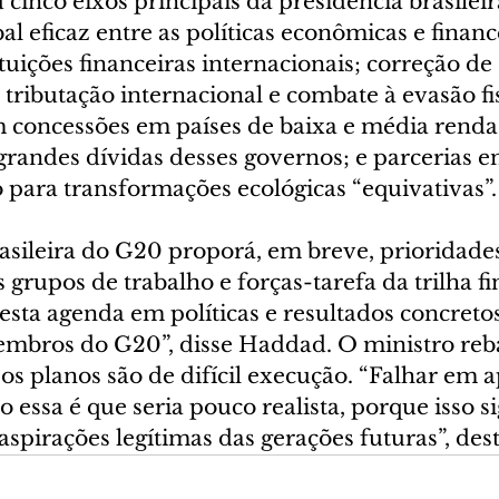
inco eixos principais da presidência brasileir
l eficaz entre as políticas econômicas e finance
tuições financeiras internacionais; correção de 
tributação internacional e combate à evasão fis
 concessões em países de baixa e média renda 
randes dívidas desses governos; e parcerias ent
 para transformações ecológicas “equivativas”.
asileira do G20 proporá, em breve, prioridades
grupos de trabalho e forças-tarefa da trilha fi
esta agenda em políticas e resultados concreto
embros do G20”, disse Haddad. O ministro reb
os planos são de difícil execução. “Falhar em a
ssa é que seria pouco realista, porque isso sig
spirações legítimas das gerações futuras”, des