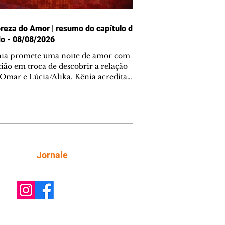
reza do Amor | resumo do capítulo de
o - 08/08/2026
nia promete uma noite de amor com
tião em troca de descobrir a relação
 Omar e Lúcia/Alika. Kênia acredita
inta esteja mesmo ao lado de Jendal, e
o convite para jantar com os dois.
 desabafa com Casemiro e conta que
ília de Lúcia/Alika tem uma dívida
mar. Ana Maria vai à casa de Manoel
estratada por Fortunato. José e Omar
tam sobre a possível jazida de
Siga
Jornale
tênio na região. Virgínia provoca
nes na frente de Marta. Binta s