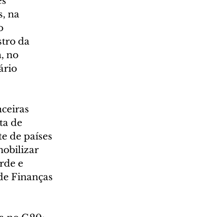
s 
, na 
o 
tro da 
, no 
rio 
ceiras 
ta de 
e de países 
mobilizar 
rde e 
de Finanças 