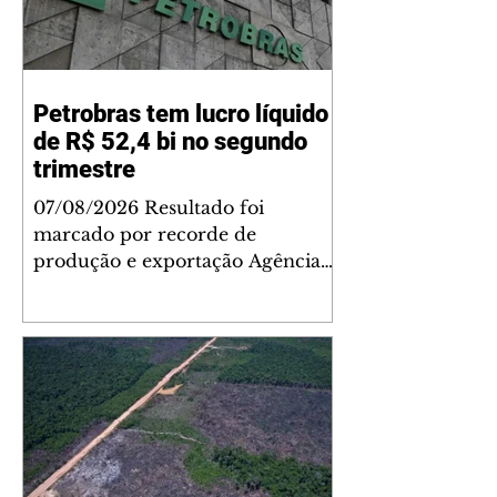
Petrobras tem lucro líquido
de R$ 52,4 bi no segundo
trimestre
07/08/2026 Resultado foi
marcado por recorde de
produção e exportação Agência
Brasil A Petrobras teve lucro
líquido de R$ 52,4 bilhões (US$
10,4 bilhões) no segundo trimestre
de 2026, 97% a mais em
comparação ao mesmo período
de 2025. Esse é um dos maiores
resultados trimestrais da série
histórica. Segundo a empresa, o