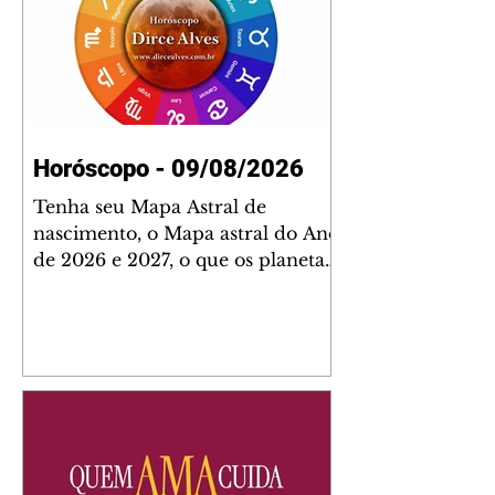
Horóscopo - 09/08/2026
Tenha seu Mapa Astral de
nascimento, o Mapa astral do Ano
de 2026 e 2027, o que os planetas
indicam para o seu: Trabalho,
Amor, Dinheiro, Saúde e Família.
Estudo com 35 páginas. Adquira
já através da nossa loja virtual ou
na loja física: rua Emiliano
Perneta 30 – loja 21 – galeria
Cezar Franco – centro –
Curitiba. Você pode pedir