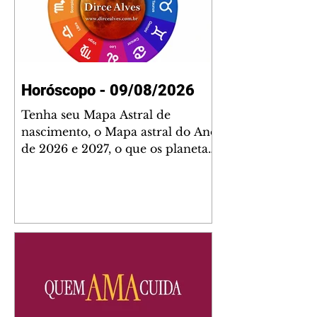
Horóscopo - 09/08/2026
Tenha seu Mapa Astral de
nascimento, o Mapa astral do Ano
de 2026 e 2027, o que os planetas
indicam para o seu: Trabalho,
Amor, Dinheiro, Saúde e Família.
Estudo com 35 páginas. Adquira
já através da nossa loja virtual ou
na loja física: rua Emiliano
Perneta 30 – loja 21 – galeria
Cezar Franco – centro –
Curitiba. Você pode pedir
também através do nosso