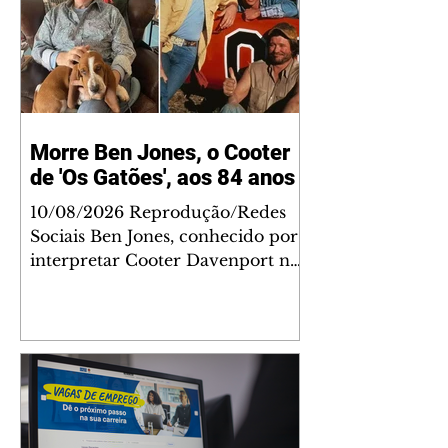
Morre Ben Jones, o Cooter
de 'Os Gatões', aos 84 anos
10/08/2026 Reprodução/Redes
Sociais Ben Jones, conhecido por
interpretar Cooter Davenport na
série americana Os Gatões (The
Dukes of Hazzard), morreu aos
84 anos no domingo, 9. O ator
sofreu um ataque cardíaco
fulminante enquanto estava em
casa, segundo informações
divulgadas por sua esposa, Alma