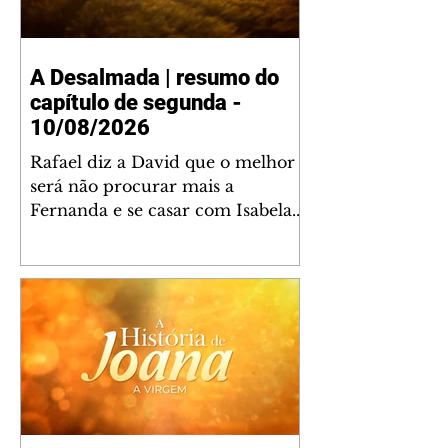
A Desalmada | resumo do
capítulo de segunda -
10/08/2026
Rafael diz a David que o melhor
será não procurar mais a
Fernanda e se casar com Isabela.
Júlia diz a Otávio que sua esposa
desconfia que ele tem uma
amante. Diante do túmulo de
Santiago, Fernanda diz que quer
justiça para ele mas, ao mesmo
tempo, se apaixonou por Rafael.
Martina critica David por ainda
não conhecer Clara e Sandra.
Fernanda confessa a Joana que