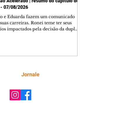
ão Acelerado | resumo do capítulo de
 - 07/08/2026
o e Eduarda fazem um comunicado
suas carreiras. Ronei teme ter seus
ios impactados pela decisão da dupla.
e decide prestar queixa contra
ica. Gael descobre que Naiane passou
ações sigilosas para Talita. Ronei
ra Verônica novamente e descobre
la deixou Bom Retorno. Gael se
ciona com Naiane. Valéria anuncia
e mudará de país, e Eduarda se
Siga
Jornale
upa com Sol. Palhares desconfia de
a em relação a Zilá. Ronei e Cinara
nfia