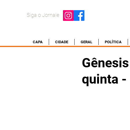
Siga o Jornale
CAPA
CIDADE
GERAL
POLÍTICA
Gênesis 
quinta 