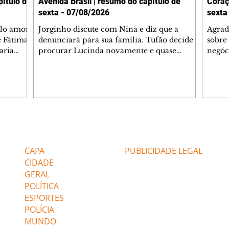
ítulo de
Avenida Brasil | resumo do capítulo de
Coraç
sexta - 07/08/2026
sexta
elo amor
Jorginho discute com Nina e diz que a
Agrad
e Fátima
denunciará para sua família. Tufão decide
sobre 
aria
procurar Lucinda novamente e quase
negóc
u
encontra Nina no lixão. Débora se
Janet
do,
preocupa com Jorginho. Monalisa pede que
Verôn
esteve
Olenka não a deixe sozinha. Tufão
inform
 Alika o
encontra Jorginho e o leva para casa. Max é
procu
. Chinua
hostil com Carminha. Diógenes se irrita
que e
quando Tavinho diz que não negociará o
decep
 Pascoal
passe de Roni por causa de sua sexualidade.
que s
Editorias
Editais Certificados
re que
Janaína admite para Jorginho que Lúcio e
preoc
r aos
Max estavam envolvidos na tentativa de
Cinar
CAPA
PUBLICIDADE LEGAL
assalto à
desco
CIDADE
GERAL
POLÍTICA
ESPORTES
POLÍCIA
MUNDO