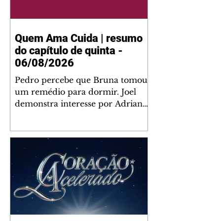
Quem Ama Cuida | resumo
do capítulo de quinta -
06/08/2026
Pedro percebe que Bruna tomou
um remédio para dormir. Joel
demonstra interesse por Adriana.
Fernando elogia Mau Mau. Bia
não gosta quando Brigitte e
Rafael se sentam à mesa com ela
e César, atrapalhando o jantar
romântico do casal. Bruna se
aproveita da preocupação de
Pedro com sua saúde para
manter o marido ao seu lado.
Elenice acusa Rosa por seu