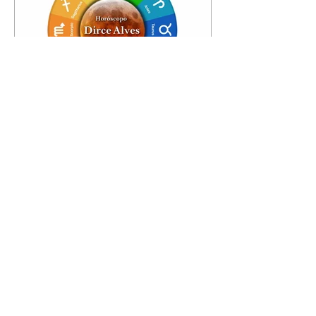
Horóscopo - 09/08/2026
Tenha seu Mapa Astral de
nascimento, o Mapa astral do Ano
de 2026 e 2027, o que os planetas
indicam para o seu: Trabalho,
Amor, Dinheiro, Saúde e Família.
Estudo com 35 páginas. Adquira
já através da nossa loja virtual ou
na loja física: rua Emiliano
Perneta 30 – loja 21 – galeria
Cezar Franco – centro –
Curitiba. Você pode pedir