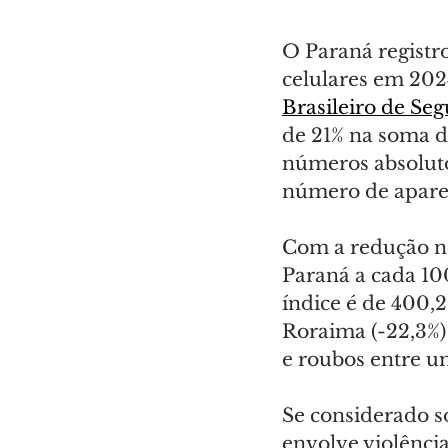
O Paraná registr
celulares em 20
Brasileiro de Se
de 21% na soma d
números absoluto
número de aparel
Com a redução no
Paraná a cada 100
índice é de 400,2.
Roraima (-22,3%)
e roubos entre um
Se considerado s
envolve violênci