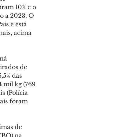
ram 10% e o 
o a 2023. O 
ís e está 
nais, acima 
ná 
irados de 
,5% das 
 mil kg (769 
s (Polícia 
País foram 
timas de 
(BO) na 