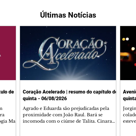
Últimas Notícias
ulo de
Coração Acelerado | resumo do capítulo de
Aveni
quinta - 06/08/2026
quint
m
Agrado e Eduarda são prejudicadas pela
Jorgi
ra
proximidade com João Raul. Bará se
colad
ogia Mau
incomoda com o ciúme de Talita. Cinara
estev
e Rafael
desabafa com Ronei e decide passar uns
infor
dias na casa de Palhares. Agrado pede para
e pro