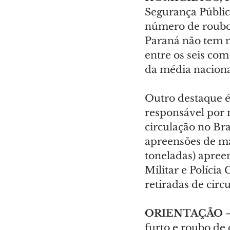
Segurança Públi
número de roubos
Paraná não tem n
entre os seis com
da média naciona
Outro destaque é
responsável por 
circulação no Br
apreensões de ma
toneladas) apreen
Militar e Polícia 
retiradas de circ
ORIENTAÇÃO
 
furto e roubo de 