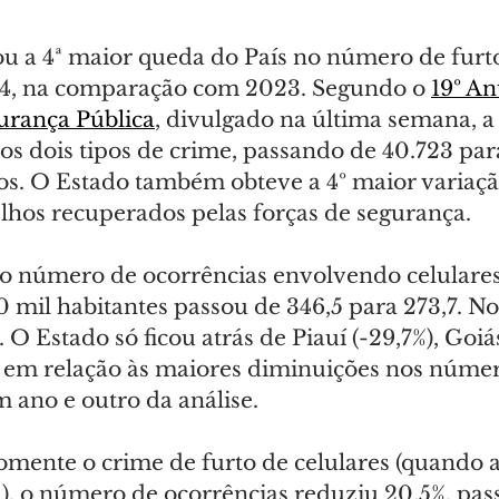
ou a 4ª maior queda do País no número de furto
24, na comparação com 2023. Segundo o 
19º An
gurança Pública
, divulgado na última semana, a
os dois tipos de crime, passando de 40.723 pa
s. O Estado também obteve a 4º maior variaçã
hos recuperados pelas forças de segurança.
 número de ocorrências envolvendo celulares,
 mil habitantes passou de 346,5 para 273,7. No 
 O Estado só ficou atrás de Piauí (-29,7%), Goiás
 em relação às maiores diminuições nos númer
 ano e outro da análise.
omente o crime de furto de celulares (quando a
a), o número de ocorrências reduziu 20,5%, pas