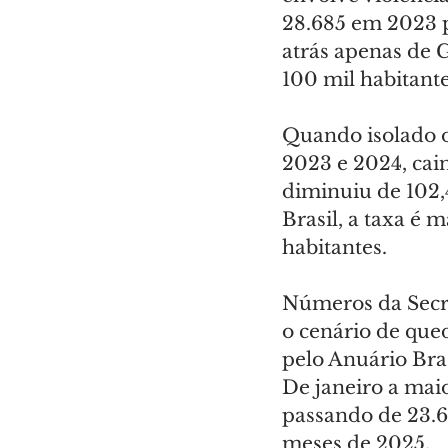
28.685 em 2023 p
atrás apenas de G
100 mil habitante
Quando isolado o
2023 e 2024, cain
diminuiu de 102,
Brasil, a taxa é 
habitantes.
Números da Secre
o cenário de que
pelo Anuário Bra
De janeiro a mai
passando de 23.6
meses de 2025.