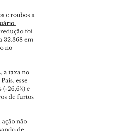
s e roubos a 
uário 
 redução foi 
ra 32.368 em 
o no 
 a taxa no 
País, esse 
 (-26,6%) e 
os de furtos 
 ação não 
sando de 