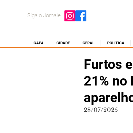
Siga o Jornale
CAPA
CIDADE
GERAL
POLÍTICA
Furtos 
21% no 
aparelh
28/07/2025