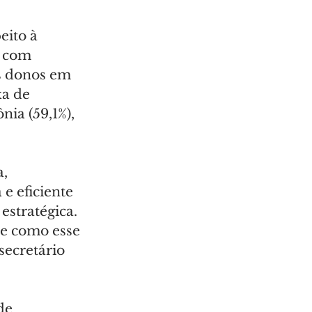
eito à 
, com 
s donos em 
xa de 
nia (59,1%), 
, 
e eficiente 
estratégica. 
e como esse 
ecretário 
de 