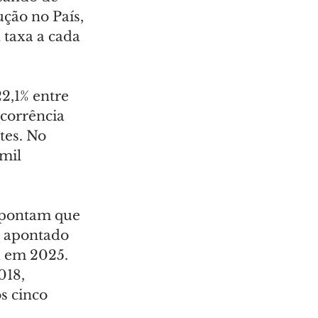
ção no País, 
 taxa a cada 
2,1% entre 
ocorrência 
tes. No 
mil 
apontam que 
s apontado 
a em 2025. 
18, 
s cinco 