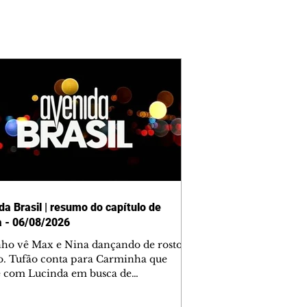
da Brasil | resumo do capítulo de
a - 06/08/2026
nho vê Max e Nina dançando de rosto
o. Tufão conta para Carminha que
e com Lucinda em busca de
mações sobre Rita. Nina despista Max
cura Jorginho, mas não o encontra.