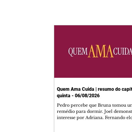
Quem Ama Cuida | resumo do capít
quinta - 06/08/2026
Pedro percebe que Bruna tomou u
remédio para dormir. Joel demonst
interesse por Adriana. Fernando el
Mau. Bia não gosta quando Brigitte 
se sentam à mesa com ela e César,