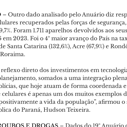
O
 – Outro dado analisado pelo Anuário diz resp
lulares recuperados pelas forças de segurança
9,7%. Foram 1.711 aparelhos devolvidos aos seu
6 em 2023. Foi o 4º maior avanço do País na ta
de Santa Catarina (132,6%), Acre (67,9%) e Rondô
 Roraima.
 reflexo direto dos investimentos em tecnologia
 planejamento, somados a uma integração plena 
olícias, que hoje atuam de forma coordenada e 
 celulares é apenas um dos muitos exemplos d
ositivamente a vida da população”, afirmou o s
lica do Paraná, Hudson Teixeira.
ROUBOS E DROGAS
 – Dados do 19º Anuário 