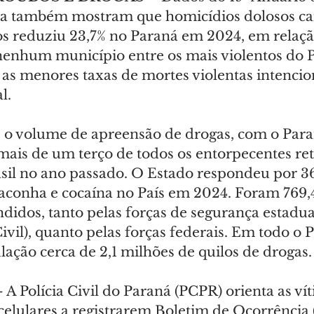
ca também mostram que homicídios dolosos caí
 reduziu 23,7% no Paraná em 2024, em relaçã
enhum município entre os mais violentos do Pa
 as menores taxas de mortes violentas intencio
l.
 o volume de apreensão de drogas, com o Para
mais de um terço de todos os entorpecentes ret
asil no ano passado. O Estado respondeu por 36
conha e cocaína no País em 2024. Foram 769,4
didos, tanto pelas forças de segurança estaduai
Civil), quanto pelas forças federais. Em todo o 
ulação cerca de 2,1 milhões de quilos de drogas.
– A Polícia Civil do Paraná (PCPR) orienta as ví
celulares a registrarem Boletim de Ocorrência 