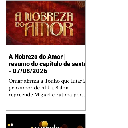
A Nobreza do Amor |
resumo do capítulo de sexta
- 07/08/2026
Omar afirma a Tonho que lutará
pelo amor de Alika. Salma
repreende Miguel e Fátima por
terem sido rudes com Omar.
Maria Helena aconselha Manoel
sobre seu namoro com Ana
Maria. Pressionado, Bakari revela