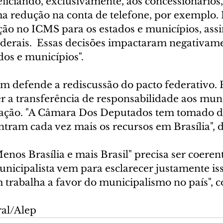
ficiando, exclusivamente, aos concessionários,
 redução na conta de telefone, por exemplo. 
ão no ICMS para os estados e municípios, as
ederais.  Essas decisões impactaram negativame
dos e municípios".
 defende a rediscussão do pacto federativo. P
er a transferência de responsabilidade aos muni
ração. "A Câmara Dos Deputados tem tomado de
ntram cada vez mais os recursos em Brasília", d
enos Brasília e mais Brasil" precisa ser coeren
unicipalista vem para esclarecer justamente iss
 trabalha a favor do municipalismo no país", 
ral/Alep