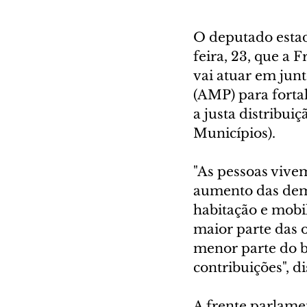
O deputado estad
feira, 23, que a 
vai atuar em jun
(AMP) para fortal
a justa distribui
Municípios).
"As pessoas vivem
aumento das dema
habitação e mobi
maior parte das 
menor parte do b
contribuições", d
A frente parlamen