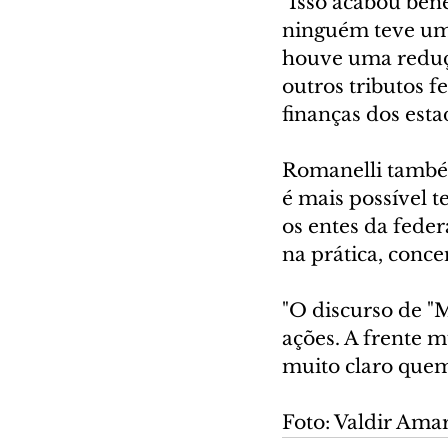
"Isso acabou bene
ninguém teve uma
houve uma reduç
outros tributos f
finanças dos esta
Romanelli também
é mais possível t
os entes da fede
na prática, conce
"O discurso de "M
ações. A frente m
muito claro quem
Foto: Valdir Ama