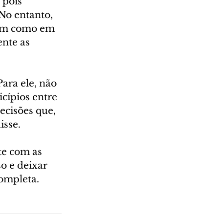
 pois 
No entanto, 
sim como em 
nte as 
ara ele, não 
cípios entre 
cisões que, 
isse.
te com as 
o e deixar 
completa.