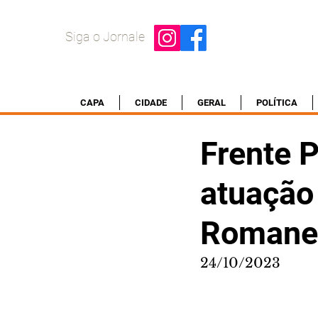
Siga o Jornale
CAPA
CIDADE
GERAL
POLÍTICA
Frente P
atuação 
Romanel
24/10/2023