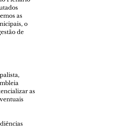
utados 
emos as 
icipais, o 
estão de 
alista, 
mbleia 
encializar as 
eventuais 
diências 