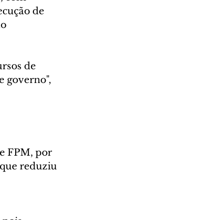
ecução de 
o 
rsos de 
 governo", 
e FPM, por 
que reduziu 