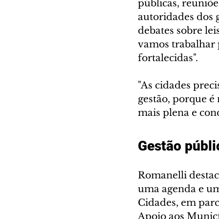
públicas, reuniõ
autoridades dos 
debates sobre lei
vamos trabalhar 
fortalecidas".
"As cidades prec
gestão, porque é
mais plena e cond
Gestão públi
Romanelli destac
uma agenda e um
Cidades, em parc
Apoio aos Municí