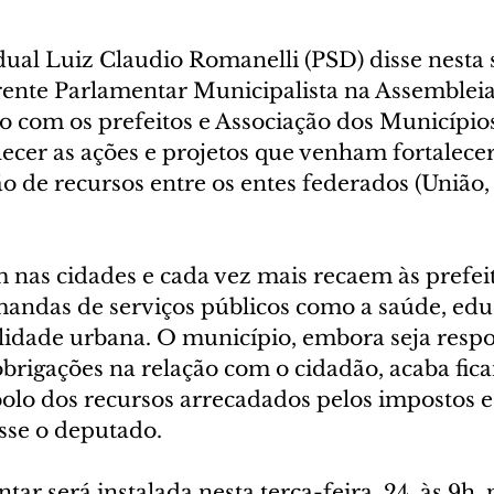
ual Luiz Claudio Romanelli (PSD) disse nesta
Frente Parlamentar Municipalista na Assembleia
to com os prefeitos e Associação dos Município
ecer as ações e projetos que venham fortalecer
ção de recursos entre os entes federados (União,
 nas cidades e cada vez mais recaem às prefeit
ndas de serviços públicos como a saúde, edu
lidade urbana. O município, embora seja respo
obrigações na relação com o cidadão, acaba fic
olo dos recursos arrecadados pelos impostos e
isse o deputado.
tar será instalada nesta terça-feira, 24, às 9h, 