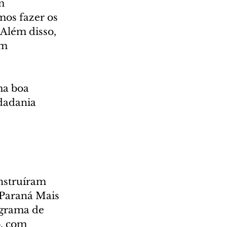
m 
mos fazer os 
 Além disso, 
m 
ma boa 
dadania 
nstruíram 
Paraná Mais 
ograma de 
, com 