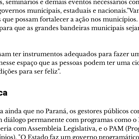
es, seminários e demais eventos necessários co
governos municipais, estaduais e nacionais."Va
s que possam fortalecer a ação nos municípios.
para que as grandes bandeiras municipais seja
isam ter instrumentos adequados para fazer u
 nesse espaço que as pessoas podem ter uma ci
ições para ser feliz".
ca
a ainda que no Paraná, os gestores públicos co
 diálogo permanente com programas como o 
eria com Assembleia Legislativa, e o PAM (Pr
pios). "O Estado faz um governo programático