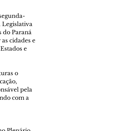
 segunda-
 Legislativa 
s do Paraná 
 as cidades e 
 Estados e 
uras o 
cação, 
nsável pela 
ando com a 
 
no Plenário 