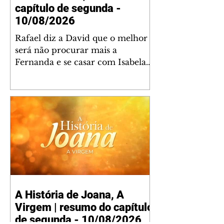
capítulo de segunda -
10/08/2026
Rafael diz a David que o melhor
será não procurar mais a
Fernanda e se casar com Isabela.
Júlia diz a Otávio que sua esposa
desconfia que ele tem uma
amante. Diante do túmulo de
Santiago, Fernanda diz que quer
justiça para ele mas, ao mesmo
tempo, se apaixonou por Rafael.
Martina critica David por ainda
não conhecer Clara e Sandra.
Fernanda confessa a Joana que
não consegue parar de pensar em
A História de Joana, A
Rafael. Isabela e Rafael garantem
Virgem | resumo do capítulo
a Júlia que já está tudo pronto
para o casamento q
de segunda - 10/08/2026