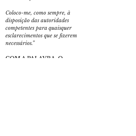
Coloco-me, como sempre, à 
disposição das autoridades 
competentes para quaisquer 
esclarecimentos que se fizerem 
necessários.”
COM A PALAVRA, O 
SENADOR SERGIO MORO
“As investigações do roubo das 
aposentadorias e pensões do INSS 
indicam que o crime foi perpetrado 
no Ministério da Previdência e no 
INSS. Em nenhum momento, o 
MJSP no meu comando teve 
qualquer relação com contribuições 
associativas ou descontos em 