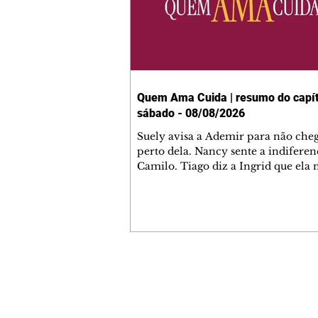
Quem Ama Cuida | resumo do capít
sábado - 08/08/2026
Suely avisa a Ademir para não che
perto dela. Nancy sente a indiferen
Camilo. Tiago diz a Ingrid que ela
competência para presidir a joalher
André conta a Pedro que a associaç
advogados expulsou Ademir. Laure
contrata Adriana para servir no
restaurante. Adriana vê Pedro e Br
restaurante. Bruna provoca Adrian
pede ajuda a André para marcar u
Contato comercial
encontro com Suely. Adriana diz a 
mmjornale@gmail.com
que está feliz trabalhando no resta
Telefone: (41) 99978-9956
Nanc