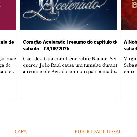
ulo de
Coração Acelerado | resumo do capítulo de
A Nob
sábado - 08/08/2026
sábad
gar mais
Gael desabafa com Irene sobre Naiane. Sem
Virgí
ça de
querer, João Raul causa um tumulto durante
Sebas
 não tem
a reunião de Agrado com um patrocinador.
entre
ia.
Zilá orienta Osmar a seguir Cinara, que
que B
ão de
percebe a movimentação e alerta Ronei.
nega 
ntino
Palhares confronta Cinara sobre a
Tonho
aproximação com Ronei. Eduarda pensa
a fam
una no
em pedir a Valéria para ficar com Sol. Gael
com O
a. Dora
decide terminar com Naiane. João Raul
e é d
m
inventa para Agrado que não está
comen
Editorias
Editais Certificados
Lyris
conseguindo conviver com seu sucesso, e
tungs
urante de
termina o relacionamento dos dois.
Dióge
CAPA
PUBLICIDADE LEGAL