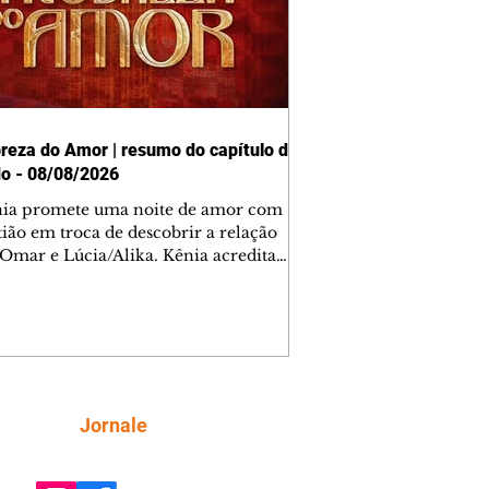
reza do Amor | resumo do capítulo de
o - 08/08/2026
nia promete uma noite de amor com
tião em troca de descobrir a relação
 Omar e Lúcia/Alika. Kênia acredita
inta esteja mesmo ao lado de Jendal, e
o convite para jantar com os dois.
 desabafa com Casemiro e conta que
ília de Lúcia/Alika tem uma dívida
mar. Ana Maria vai à casa de Manoel
estratada por Fortunato. José e Omar
tam sobre a possível jazida de
Siga
Jornale
tênio na região. Virgínia provoca
nes na frente de Marta. Binta s