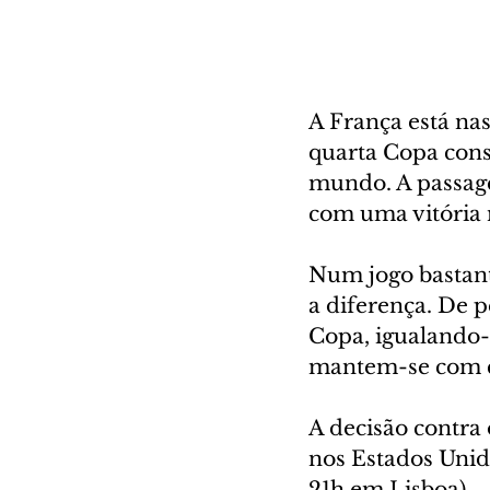
A França está na
quarta Copa conse
mundo. A passage
com uma vitória 
Num jogo bastant
a diferença. De p
Copa, igualando-s
mantem-se com ci
A decisão contra 
nos Estados Unido
21h em Lisboa).