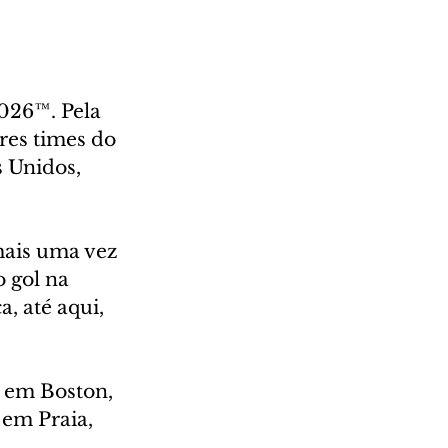
026™. Pela 
res times do 
 Unidos, 
mais uma vez 
 gol na 
, até aqui, 
, em Boston, 
 em Praia, 