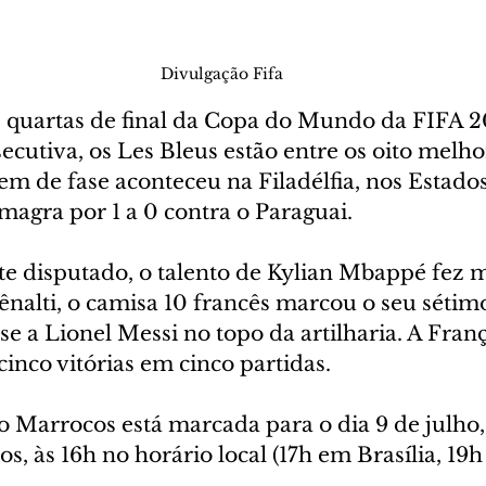
Divulgação Fifa
s quartas de final da Copa do Mundo da FIFA 2
cutiva, os Les Bleus estão entre os oito melho
m de fase aconteceu na Filadélfia, nos Estados
magra por 1 a 0 contra o Paraguai.
e disputado, o talento de Kylian Mbappé fez 
ênalti, o camisa 10 francês marcou o seu sétimo
e a Lionel Messi no topo da artilharia. A França
nco vitórias em cinco partidas.
o Marrocos está marcada para o dia 9 de julho
s, às 16h no horário local (17h em Brasília, 19h