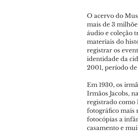
O acervo do Mus
mais de 3 milhões 
áudio e coleção t
materiais do hist
registrar os even
identidade da cid
2001, período de 
Em 1930, os irmão
Irmãos Jacobs, n
registrado como F
fotográfico mais
fotocópias a infâ
casamento e mui