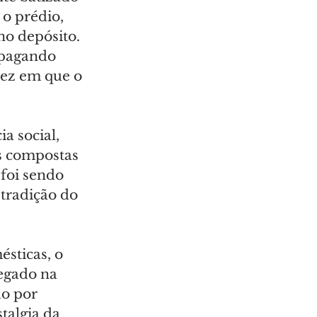
 o prédio, 
no depósito. 
apagando 
vez em que o 
 social, 
s compostas 
foi sendo 
tradição do 
sticas, o 
egado na 
o por 
talgia da 