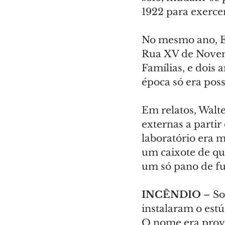
1922 para exercer
No mesmo ano, Er
Rua XV de Novemb
Famílias, e dois 
época só era poss
Em relatos, Walte
externas a partir
laboratório era m
um caixote de q
um só pano de fu
INCÊNDIO 
– So
instalaram o est
O nome era provis