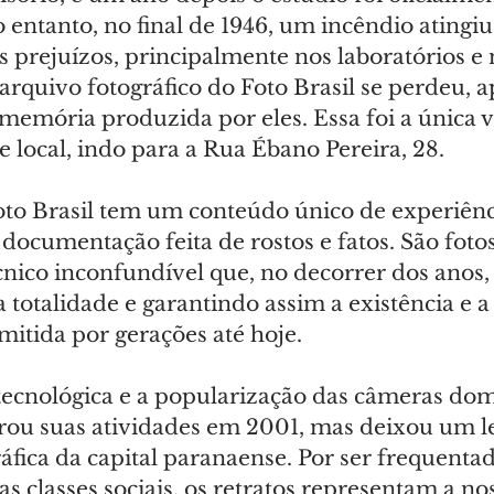
o entanto, no final de 1946, um incêndio atingiu
prejuízos, principalmente nos laboratórios e 
arquivo fotográfico do Foto Brasil se perdeu, 
 memória produzida por eles. Essa foi a única 
 local, indo para a Rua Ébano Pereira, 28.
to Brasil tem um conteúdo único de experiência
ocumentação feita de rostos e fatos. São foto
nico inconfundível que, no decorrer dos anos, 
totalidade e garantindo assim a existência e a 
smitida por gerações até hoje.
ecnológica e a popularização das câmeras domé
rrou suas atividades em 2001, mas deixou um l
fica da capital paranaense. Por ser frequentad
as classes sociais, os retratos representam a nos