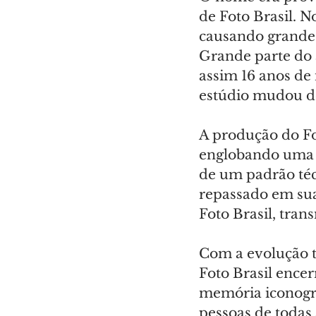
de Foto Brasil. N
causando grandes 
Grande parte do 
assim 16 anos de
estúdio mudou de
A produção do Fo
englobando uma d
de um padrão téc
repassado em sua 
Foto Brasil, tran
Com a evolução t
Foto Brasil ence
memória iconográ
pessoas de todas 