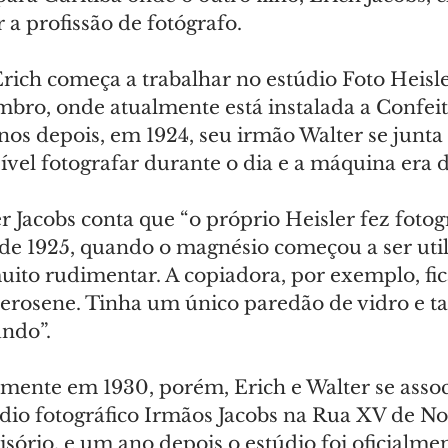
 a profissão de fotógrafo.
ich começa a trabalhar no estúdio Foto Heisler
ro, onde atualmente está instalada a Confeita
anos depois, em 1924, seu irmão Walter se junta 
ível fotografar durante o dia e a máquina era d
r Jacobs conta que “o próprio Heisler fez fotogr
 de 1925, quando o magnésio começou a ser util
uito rudimentar. A copiadora, por exemplo, fic
uerosene. Tinha um único paredão de vidro e
ndo”.
mente em 1930, porém, Erich e Walter se asso
údio fotográfico Irmãos Jacobs na Rua XV de N
ório, e um ano depois o estúdio foi oficialmen