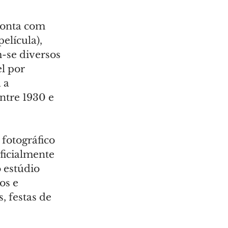
onta com 
elícula), 
-se diversos 
l por 
 a 
ntre 1930 e 
fotográfico 
ficialmente 
 estúdio 
os e 
, festas de 