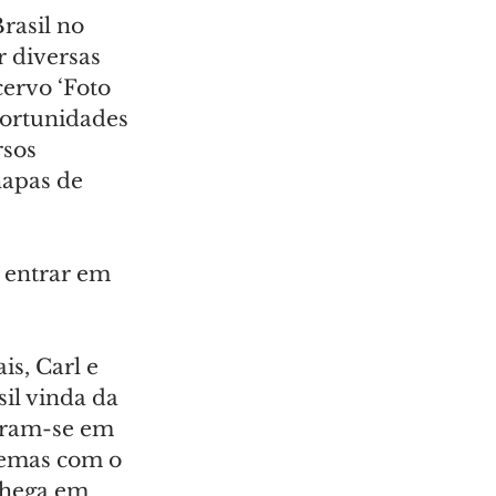
rasil no 
 diversas 
ervo ‘Foto 
ortunidades 
sos 
hapas de 
 entrar em 
s, Carl e 
sil vinda da 
eram-se em 
lemas com o 
chega em 