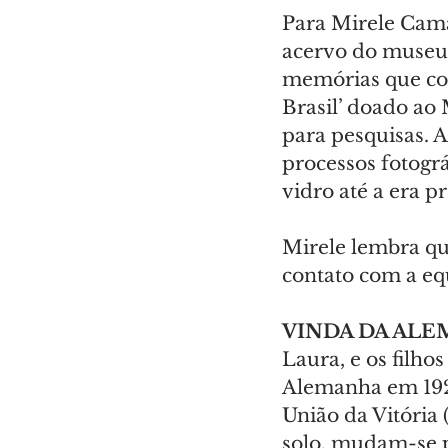
Para Mirele Cama
acervo do museu 
memórias que com
Brasil’ doado ao
para pesquisas. A
processos fotográ
vidro até a era pr
Mirele lembra que
contato com a e
VINDA DA ALE
Laura, e os filho
Alemanha em 1921
União da Vitória
solo, mudam-se pa