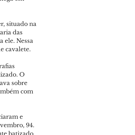
, situado na 
ria das 
a ele. Nessa 
e cavalete.
afias 
izado. O 
ava sobre 
 também com 
ciaram e 
ovembro, 94. 
te batizado 