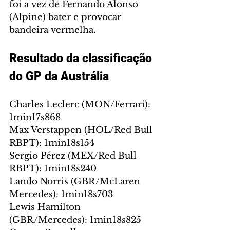
foi a vez de Fernando Alonso 
(Alpine) bater e provocar 
bandeira vermelha.
Resultado da classificação 
do GP da Austrália
Charles Leclerc (MON/Ferrari): 
1min17s868
Max Verstappen (HOL/Red Bull 
RBPT): 1min18s154
Sergio Pérez (MEX/Red Bull 
RBPT): 1min18s240
Lando Norris (GBR/McLaren 
Mercedes): 1min18s703
Lewis Hamilton 
(GBR/Mercedes): 1min18s825