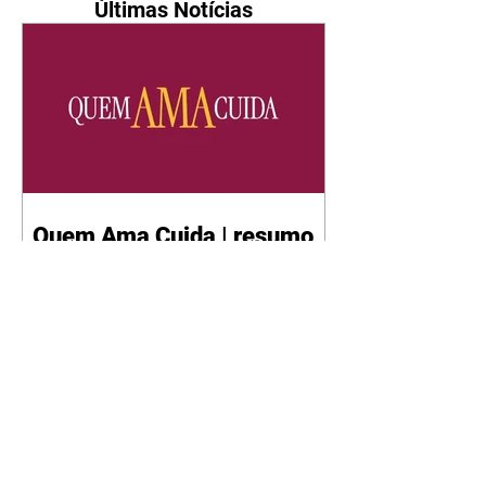
Últimas Notícias
Quem Ama Cuida | resumo
do capítulo de sábado -
08/08/2026
Suely avisa a Ademir para não
chegar mais perto dela. Nancy
sente a indiferença de Camilo.
Tiago diz a Ingrid que ela não
tem competência para presidir a
joalheria. André conta a Pedro
que a associação de advogados