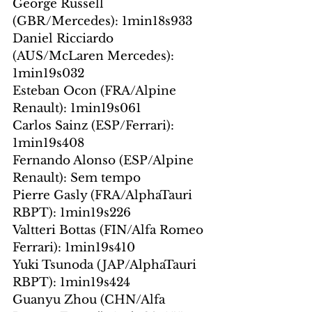
George Russell 
(GBR/Mercedes): 1min18s933
Daniel Ricciardo 
(AUS/McLaren Mercedes): 
1min19s032
Esteban Ocon (FRA/Alpine 
Renault): 1min19s061
Carlos Sainz (ESP/Ferrari): 
1min19s408
Fernando Alonso (ESP/Alpine 
Renault): Sem tempo
Pierre Gasly (FRA/AlphaTauri 
RBPT): 1min19s226
Valtteri Bottas (FIN/Alfa Romeo 
Ferrari): 1min19s410
Yuki Tsunoda (JAP/AlphaTauri 
RBPT): 1min19s424
Guanyu Zhou (CHN/Alfa 