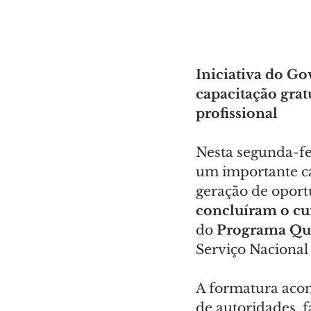
Iniciativa do Go
capacitação grat
profissional
Nesta segunda-fei
um importante ca
geração de oport
concluíram o cur
do 
Programa Qua
Serviço Nacional
A formatura acon
de autoridades, 