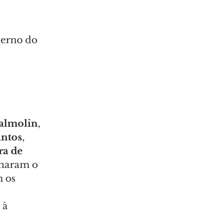
verno do 
 
Dalmolin
, 
antos
, 
ra de 
haram o 
 os 
 à 