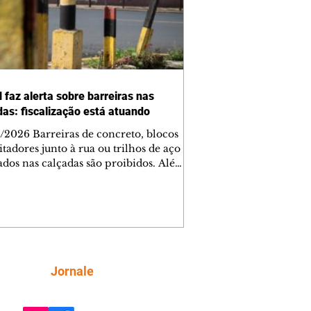
 faz alerta sobre barreiras nas
das: fiscalização está atuando
/2026 Barreiras de concreto, blocos
tadores junto à rua ou trilhos de aço
lados nas calçadas são proibidos. Além
rem obstáculos para a livre circulação
destres, essas estruturas podem causar
rar acidentes de trânsito — e os
ietários dos imóveis podem ser
sabilizados. O alerta é do Instituto de
isa e Planejamento de Ponta Grossa
), que está intensificando a
Siga
Jornale
ização sobre as calçadas, o que inclui
 barreiras. Um ca