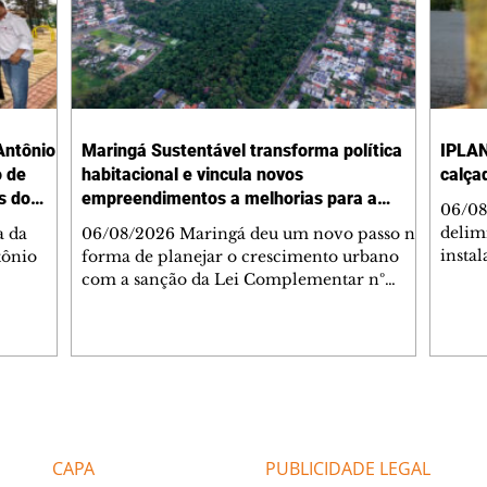
Antônio
Maringá Sustentável transforma política
IPLAN
o de
habitacional e vincula novos
calça
s do
empreendimentos a melhorias para a
06/08
cidade
delimi
a da
06/08/2026 Maringá deu um novo passo na
insta
tônio
forma de planejar o crescimento urbano
de se
com a sanção da Lei Complementar nº
de pe
res com
1.544, que institui o Programa Maringá
ou pio
Dr.
Sustentável. A nova legislação estabelece
propr
regras para a criação de Zonas Especiais de
respon
ra, 6. O
Interesse Social (Zeis) e cria um modelo
Pesqu
liam as
que une produção de moradias, ocupação
(IPLAN
inteligente do território e melhorias que
Editorias
Editais Certificados
fiscal
s
beneficiam toda a população. O principal
essas
avanço da lei é mudar a lógica de concessão
CAPA
PUBLICIDADE LEGAL
 as
de benefícios urbanísticos frente