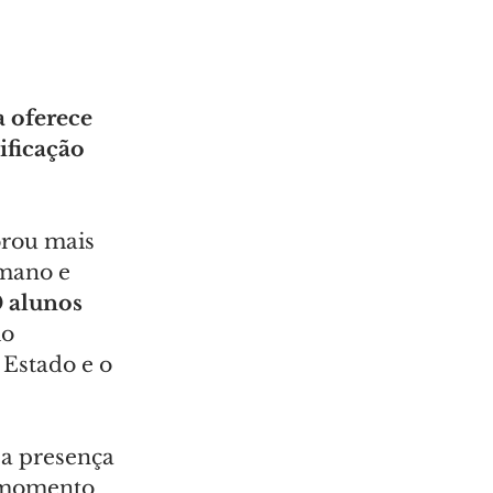
 oferece 
ificação 
brou mais 
mano e 
 alunos 
o 
Estado e o 
a presença 
 momento 