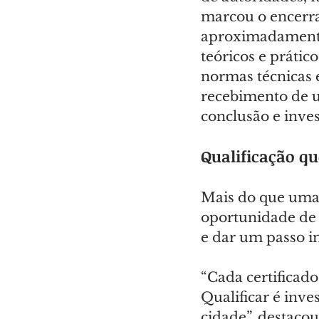
marcou o encerr
aproximadament
teóricos e prátic
normas técnicas e
recebimento de u
conclusão e inves
Qualificação q
Mais do que uma c
oportunidade de 
e dar um passo i
“Cada certificad
Qualificar é inve
cidade”, destaco