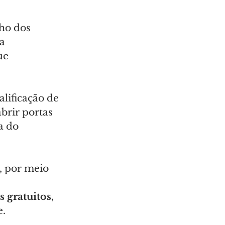
ho dos 
a 
ue 
lificação de 
brir portas 
a do 
, por meio 
 
s gratuitos
, 
e.