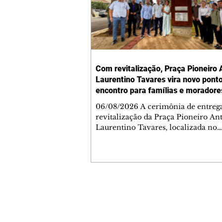
Com revitalização, Praça Pioneiro 
Laurentino Tavares vira novo pont
encontro para famílias e moradore
Jardim Liberdade
06/08/2026 A cerimônia de entreg
revitalização da Praça Pioneiro An
Laurentino Tavares, localizada no
cruzamento da Avenida dos Palma
as ruas Laudelino Pedro da Silva e 
Chrisóstomo Capinan, no Jardim
Liberdade, ocorreu nesta quinta-fei
espaço recebeu melhorias que amp
opções de lazer e convivência da
Contato comercial
comunidade, tornando a praça mai
mmjornale@gmail.com
acessível, segura e confortável para
Telefone: (41) 99978-9956
moradores de todas as idades. Entre