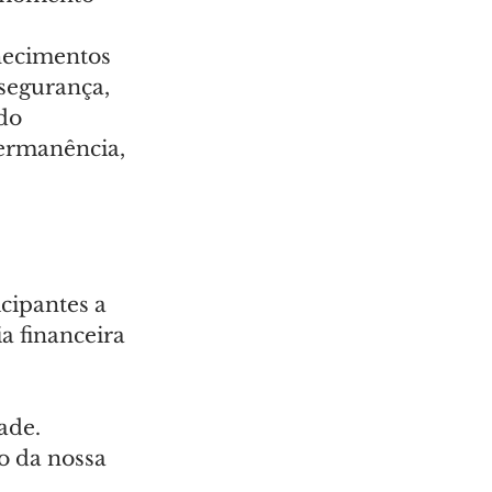
hecimentos 
 segurança, 
do 
ermanência, 
cipantes a 
a financeira 
ade. 
o da nossa 