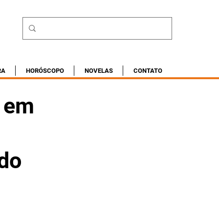
RA
HORÓSCOPO
NOVELAS
CONTATO
á em
 do