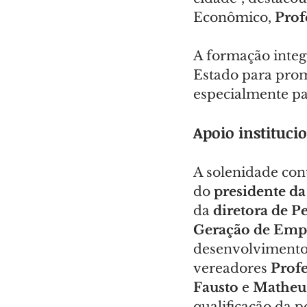
Econômico, 
Prof
A formação integ
Estado para pro
especialmente pa
Apoio instituc
A solenidade con
do 
presidente d
da 
diretora de Pe
Geração de Emp
desenvolvimento 
vereadores 
Profe
Fausto
 e 
Matheus
qualificação da 