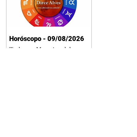
Horóscopo - 09/08/2026
Tenha seu Mapa Astral de
nascimento, o Mapa astral do Ano
de 2026 e 2027, o que os planetas
indicam para o seu: Trabalho,
Amor, Dinheiro, Saúde e Família.
Estudo com 35 páginas. Adquira
já através da nossa loja virtual ou
na loja física: rua Emiliano
Perneta 30 – loja 21 – galeria
Cezar Franco – centro –
Curitiba. Você pode pedir
também através do nosso