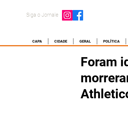
Siga o Jornale
CAPA
CIDADE
GERAL
POLÍTICA
Foram id
morrera
Athletic