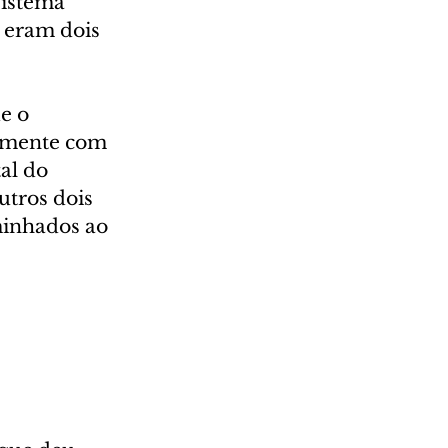
sistema 
 eram dois 
e o 
tamente com 
al do 
utros dois 
minhados ao 