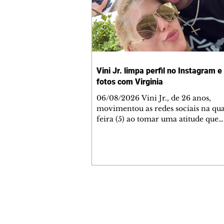
Vini Jr. limpa perfil no Instagram 
fotos com Virginia
06/08/2026 Vini Jr., de 26 anos,
movimentou as redes sociais na qua
feira (5) ao tomar uma atitude que
surpreendeu seus 64 milhões de seg
Sem explicação prévia, o atacante 
Madrid apagou todas as fotos de seu
no Instagram, incluindo as publica
lado da namorada, Virginia Fonseca
anos. A decisão rapidamente reper
entre os fãs do jogador, que passar
Contato comercial
especular sobre uma possível crise
mmjornale@gmail.com
relacionamento entre ele e a
Telefone: (41) 99978-9956