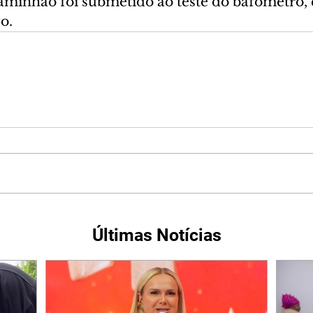
aminhão foi submetido ao teste do bafômetro, 
o.
Últimas Notícias