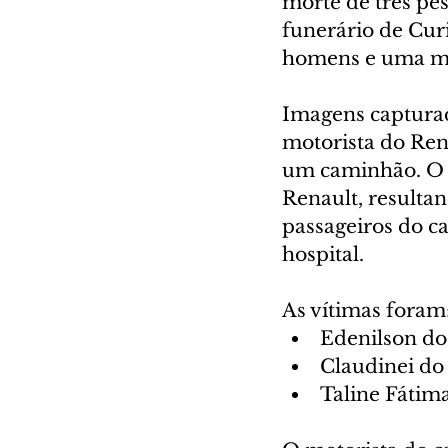
morte de três pes
funerário de Cur
homens e uma m
Imagens captura
motorista do Rena
um caminhão. O i
Renault, resultan
passageiros do c
hospital.
As vítimas foram
Edenilson dos
Claudinei do
Taline Fátima