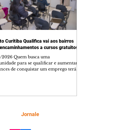
to Curitiba Qualifica vai aos bairros
 encaminhamentos a cursos gratuitos
/2026 Quem busca uma
unidade para se qualificar e aumentar
ances de conquistar um emprego terá
rogramação especial na próxima
a. De segunda (10/8) a sexta-feira
, das 9h às 13h, a Secretaria Municipal
senvolvimento Econômico e
ção (SMDEI) promove o 2º Circuito
ba Qualifica, levando orientação,
ras, oficinas e emissão de cartas de
Siga
Jornale
inhamento para cursos gratuitos às
dministrações regionais da cidade. O