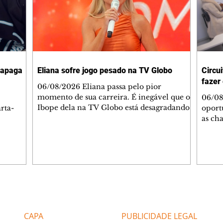
e apaga
Eliana sofre jogo pesado na TV Globo
Circui
fazer
06/08/2026 Eliana passa pelo pior
momento de sua carreira. É inegável que o
06/08
Ibope dela na TV Globo está desagradando
rta-
oport
aos diretores da emissora. Eu já disse antes
as ch
que fizeram uma aposta errada nela. Mas,
uidores.
uma p
na TV Globo, quem decide tudo é Amauri
do Real
seman
Soares e seu ajudante, Paulo Marinho, que
 perfil
(14/8)
supostamente é o presidente da TV Globo.
ções ao
de De
Então, o jogo pesado passa pelas notícias
, de 27
Inova
que refletem a realidade dos números ruins
cutiu
Curiti
que Eliana tem na TV Globo. Cada vez que
am a
palest
Editorias
Editais Certificados
uma notícia sai na mídia sob
 no
encam
dez a
CAPA
PUBLICIDADE LEGAL