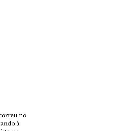
correu no 
vando à 