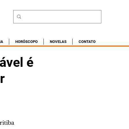
RA
HORÓSCOPO
NOVELAS
CONTATO
ável é
r
itiba