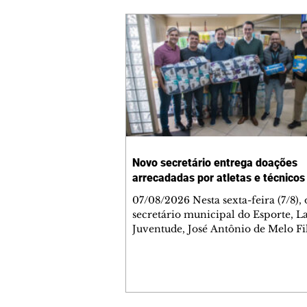
Novo secretário entrega doações
arrecadadas por atletas e técnicos
07/08/2026 Nesta sexta-feira (7/8),
secretário municipal do Esporte, L
Juventude, José Antônio de Melo Fi
a entrega de 5.873 fraldas geriátrica
arrecadadas durante a Campanha 
Atenção à Pessoa Idosa à Fundação
Social (FAS). A doação é uma contr
social de atletas, paratletas, técnicos