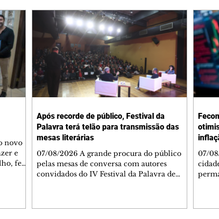
Após recorde de público, Festival da
Fecom
Palavra terá telão para transmissão das
otimi
mesas literárias
infla
 o novo
azer e
07/08/2026 A grande procura do público
07/08
lho, fez
pelas mesas de conversa com autores
cidad
s
convidados do IV Festival da Palavra de
perma
de
Curitiba levou a Fundação Cultural de
suste
 de Ação
Curitiba a ampliar a estrutura do evento. A
assim
apartida
partir desta sexta-feira (7/8), um telão com
infla
 e
transmissão simultânea será instalado na
alto 