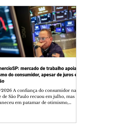
ercioSP: mercado de trabalho apoia
smo do consumidor, apesar de juros e
ção
/2026 A confiança do consumidor na
e de São Paulo recuou em julho, mas
neceu em patamar de otimismo,
ntada pelo mercado de trabalho. Ainda
, a combinação de juros elevados,
ção concentrada em itens essenciais e
comprometimento da renda vem