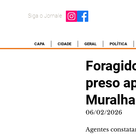
Siga o Jornale
CAPA
CIDADE
GERAL
POLÍTICA
Foragido
preso a
Muralha 
06/02/2026
Agentes constata