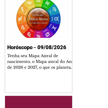
Horóscopo - 09/08/2026
Tenha seu Mapa Astral de
nascimento, o Mapa astral do Ano
de 2026 e 2027, o que os planetas
indicam para o seu: Trabalho,
Amor, Dinheiro, Saúde e Família.
Estudo com 35 páginas. Adquira
já através da nossa loja virtual ou
na loja física: rua Emiliano
Perneta 30 – loja 21 – galeria
Cezar Franco – centro –