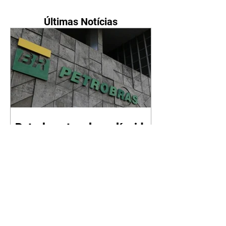
Últimas Notícias
Petrobras tem lucro líquido
de R$ 52,4 bi no segundo
trimestre
07/08/2026 Resultado foi
marcado por recorde de
produção e exportação Agência
Brasil A Petrobras teve lucro
líquido de R$ 52,4 bilhões (US$