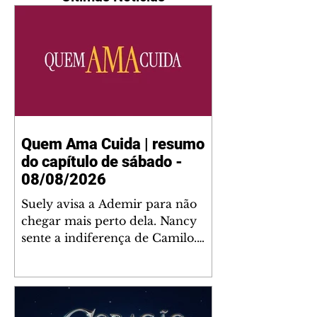
Quem Ama Cuida | resumo
do capítulo de sábado -
08/08/2026
Suely avisa a Ademir para não
chegar mais perto dela. Nancy
sente a indiferença de Camilo.
Tiago diz a Ingrid que ela não
tem competência para presidir a
joalheria. André conta a Pedro
que a associação de advogados