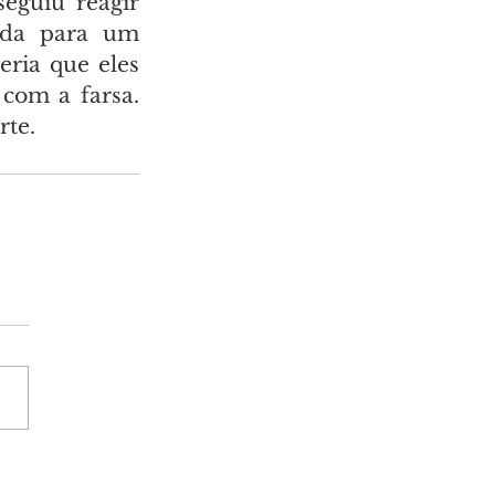
guiu reagir 
ida para um 
ria que eles 
com a farsa. 
rte.