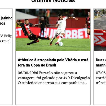
Últimas Notícias
jatinho
lhos
é Felipe
 revelar
ronave.
-feira,
rido e
Athletico é atropelado pelo Vitória e está
Duas 
o espaço
fora da Copa do Brasil
manh
inia
veram
06/08/2026 Furacão não segurou a
07/08
sé
vantagem, foi goleado por 4x0 Divulgação
corri
s
O Athletico encerrou sua campanha na
trâns
 entre
Copa do Brasil nesta quinta-feira (6), em
domin
uma noite infeliz em Salvador (BA). O time
5h30 
paranaense foi superado por 4×0 pelo
Jardi
Vitória, no Barradão, e viu derreter a
Agent