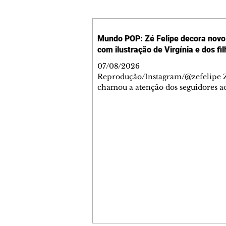
Mundo POP: Zé Felipe decora novo 
com ilustração de Virgínia e dos fi
07/08/2026
Reprodução/Instagram/@zefelipe Z
chamou a atenção dos seguidores ao
um detalhe especial de sua nova ae
O cantor compartilhou nesta quinta
6, registros do jatinho recém-adqui
mostrou que decidiu personalizar 
com uma ilustração que reúne Virg
Fonseca e os três filhos que eles ti
juntos: Maria Alice, Maria Flor e Jo
Leonardo. Na imagem, aparecem o
apelidos dos integrantes da família,
eles "Papai", "Mamãe",