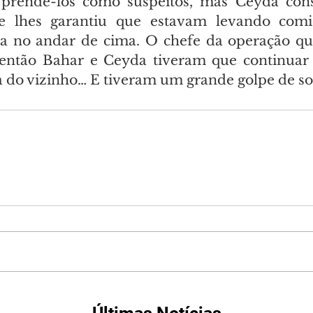
prendê-los como suspeitos, mas Ceyda conse
le lhes garantiu que estavam levando com
a no andar de cima. O chefe da operação que
 então Bahar e Ceyda tiveram que continuar 
 do vizinho… E tiveram um grande golpe de so