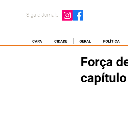
Siga o Jornale
CAPA
CIDADE
GERAL
POLÍTICA
Força d
capítul