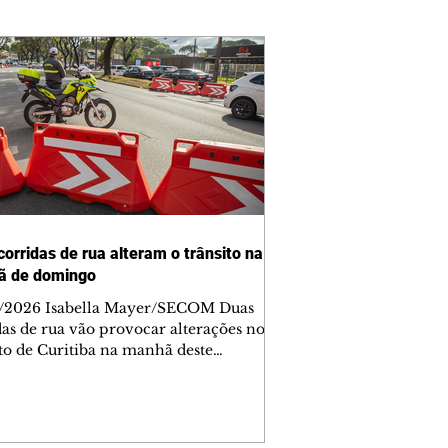
corridas de rua alteram o trânsito na
ã de domingo
/2026 Isabella Mayer/SECOM Duas
das de rua vão provocar alterações no
ito de Curitiba na manhã deste
go (9/8). As mudanças começam às
e afetam principalmente as regiões do
m das Américas e do Água Verde.
es de trânsito e monitores farão o