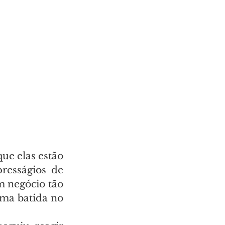
e elas estão 
esságios de 
 negócio tão 
ma batida no 