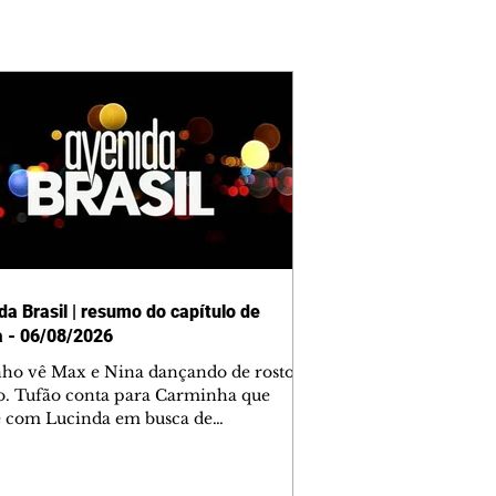
da Brasil | resumo do capítulo de
a - 06/08/2026
nho vê Max e Nina dançando de rosto
o. Tufão conta para Carminha que
e com Lucinda em busca de
mações sobre Rita. Nina despista Max
cura Jorginho, mas não o encontra.
se muda para a casa de Jorginho.