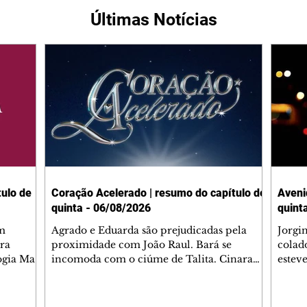
Últimas Notícias
ulo de
Coração Acelerado | resumo do capítulo de
Aveni
quinta - 06/08/2026
quint
m
Agrado e Eduarda são prejudicadas pela
Jorgi
ra
proximidade com João Raul. Bará se
colad
ogia Mau
incomoda com o ciúme de Talita. Cinara
estev
e Rafael
desabafa com Ronei e decide passar uns
infor
dias na casa de Palhares. Agrado pede para
e pro
 casal.
ter uma conversa com Eduarda. Janete
Iran 