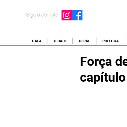
Siga o Jornale
CAPA
CIDADE
GERAL
POLÍTICA
Força d
capítulo