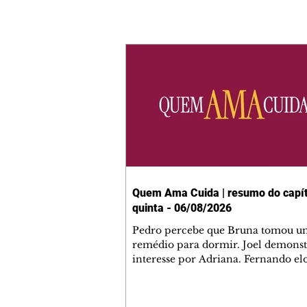
Quem Ama Cuida | resumo do capít
quinta - 06/08/2026
Pedro percebe que Bruna tomou u
remédio para dormir. Joel demonst
interesse por Adriana. Fernando el
Mau. Bia não gosta quando Brigitte 
se sentam à mesa com ela e César,
atrapalhando o jantar romântico do