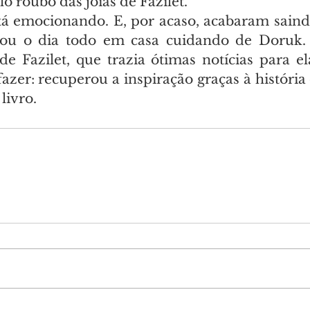
lo roubo das joias de Fazilet.
stá emocionando. E, por acaso, acabaram saindo
icou o dia todo em casa cuidando de Doruk. 
 de Fazilet, que trazia ótimas notícias para e
azer: recuperou a inspiração graças à história 
livro.