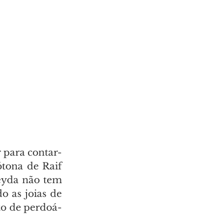
r para contar-
tona de Raif 
yda não tem 
 as joias de 
to de perdoá-