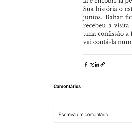
la e encobri-la pe
Sua história o e
juntos. Bahar f
recebeu a visita
uma confissão a f
vai contá-la num 
Comentários
Escreva um comentário