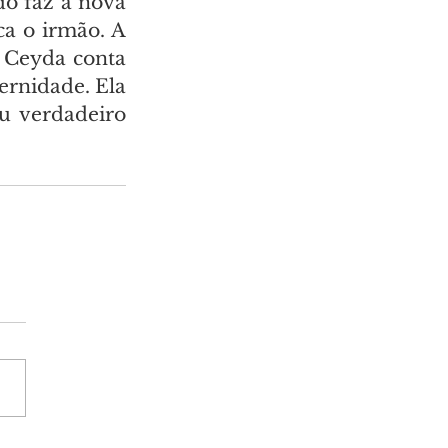
o faz a nova 
a o irmão. A 
 Ceyda conta 
ernidade. Ela 
u verdadeiro 