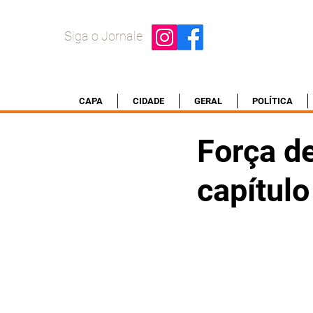
Siga o Jornale
CAPA
CIDADE
GERAL
POLÍTICA
Força d
capítulo