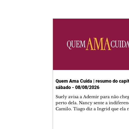
Quem Ama Cuida | resumo do capít
sábado - 08/08/2026
Suely avisa a Ademir para não che
perto dela. Nancy sente a indiferen
Camilo. Tiago diz a Ingrid que ela
competência para presidir a joalher
André conta a Pedro que a associaç
advogados expulsou Ademir. Laure