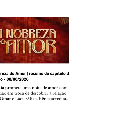
reza do Amor | resumo do capítulo de
o - 08/08/2026
nia promete uma noite de amor com
tião em troca de descobrir a relação
 Omar e Lúcia/Alika. Kênia acredita
inta esteja mesmo ao lado de Jendal, e
o convite para jantar com os dois.
 desabafa com Casemiro e conta que