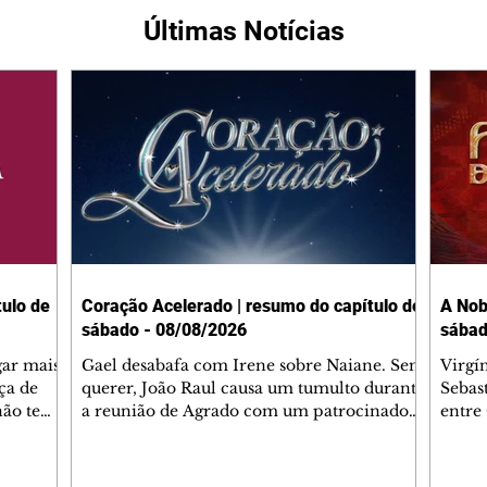
Últimas Notícias
ulo de
Coração Acelerado | resumo do capítulo de
A Nob
sábado - 08/08/2026
sábad
gar mais
Gael desabafa com Irene sobre Naiane. Sem
Virgí
ça de
querer, João Raul causa um tumulto durante
Sebas
 não tem
a reunião de Agrado com um patrocinador.
entre
ia.
Zilá orienta Osmar a seguir Cinara, que
que B
ão de
percebe a movimentação e alerta Ronei.
nega 
ntino
Palhares confronta Cinara sobre a
Tonho