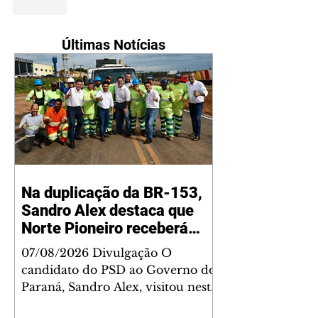
Curtir
Últimas Notícias
Na duplicação da BR-153,
Sandro Alex destaca que
Norte Pioneiro receberá
grandes investimentos
07/08/2026 Divulgação O
rodoviários
candidato do PSD ao Governo do
Paraná, Sandro Alex, visitou nesta
quinta-feira (6) o andamento das