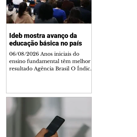
Ideb mostra avanço da
educação básica no país
06/08/2026 Anos iniciais do
ensino fundamental têm melhor
resultado Agência Brasil O Índice
de Desenvolvimento da Educação
Básica (Ideb) 2025 registrou a
maior evolução acumulada em
20 anos. As três etapas do ensino
avaliadas (anos iniciais e finais do
ensino fundamental e o ensino
médio) atingiram em 2025 o
maior valor de toda a série
histórica, iniciada em 2005. Os