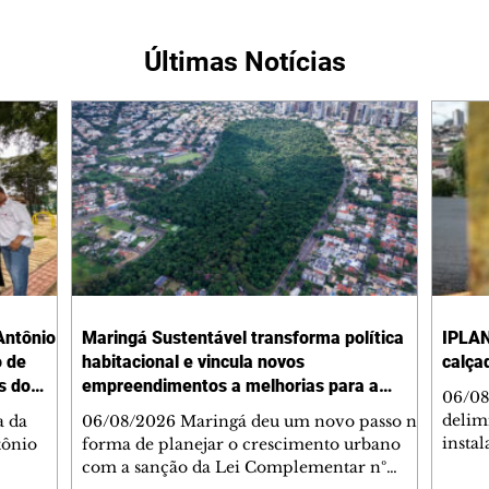
Últimas Notícias
Antônio
Maringá Sustentável transforma política
IPLAN
o de
habitacional e vincula novos
calça
s do
empreendimentos a melhorias para a
06/08
cidade
delimi
a da
06/08/2026 Maringá deu um novo passo na
insta
tônio
forma de planejar o crescimento urbano
de se
com a sanção da Lei Complementar nº
de pe