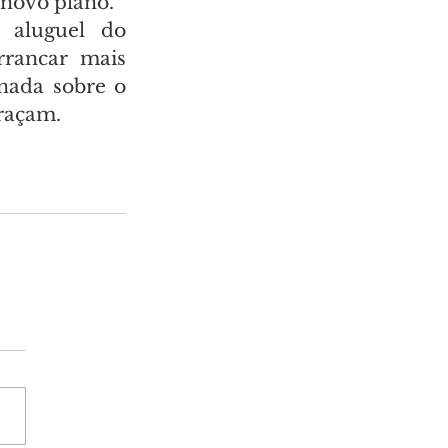
 novo plano.
aluguel do 
rancar mais 
nada sobre o 
braçam.