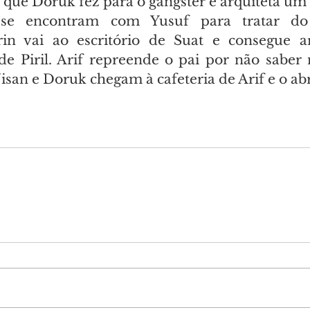
e que Doruk fez para o gângster e arquiteta um
se encontram com Yusuf para tratar do 
rin vai ao escritório de Suat e consegue ar
de Piril. Arif repreende o pai por não saber 
Nisan e Doruk chegam à cafeteria de Arif e o a