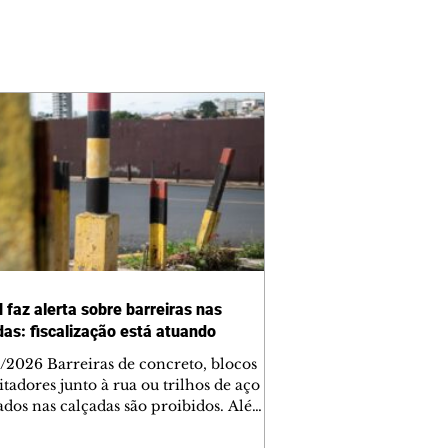
 faz alerta sobre barreiras nas
das: fiscalização está atuando
/2026 Barreiras de concreto, blocos
tadores junto à rua ou trilhos de aço
lados nas calçadas são proibidos. Além
rem obstáculos para a livre circulação
destres, essas estruturas podem causar