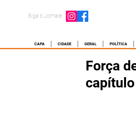
Siga o Jornale
CAPA
CIDADE
GERAL
POLÍTICA
Força d
capítul