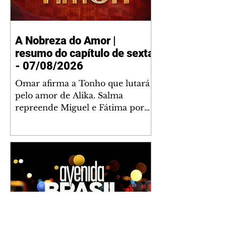
A Nobreza do Amor |
resumo do capítulo de sexta
- 07/08/2026
Omar afirma a Tonho que lutará
pelo amor de Alika. Salma
repreende Miguel e Fátima por
terem sido rudes com Omar.
Maria Helena aconselha Manoel
sobre seu namoro com Ana
Maria. Pressionado, Bakari revela
a Jendal que Chinua esteve em
terras inimigas. Omar pede que
Alika o acompanhe até a agência
bancária. Chinua alerta Dumi,
Akin e Ladisa sobre as