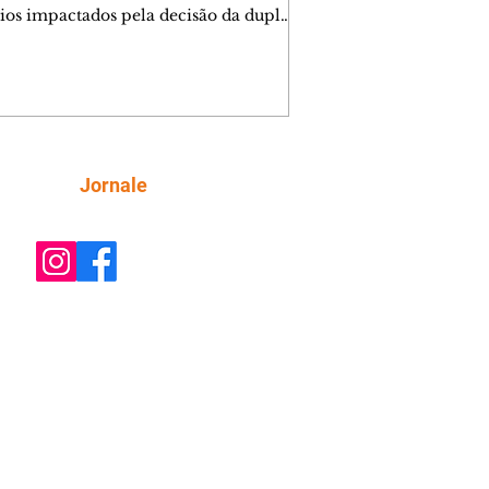
ios impactados pela decisão da dupla.
e decide prestar queixa contra
ica. Gael descobre que Naiane passou
ações sigilosas para Talita. Ronei
ra Verônica novamente e descobre
la deixou Bom Retorno. Gael se
ciona com Naiane. Valéria anuncia
e mudará de país, e Eduarda se
Siga
Jornale
upa com Sol. Palhares desconfia de
a em relação a Zilá. Ronei e Cinara
nfia