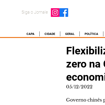
Siga o Jornale
CAPA
CIDADE
GERAL
POLÍTICA
Flexibil
zero na 
economi
05/12/2022
Governo chinês p