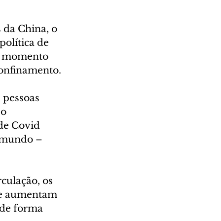
da China, o 
olítica de 
m momento 
confinamento.
 pessoas 
o 
de Covid 
o mundo – 
culação, os 
me aumentam 
 de forma 