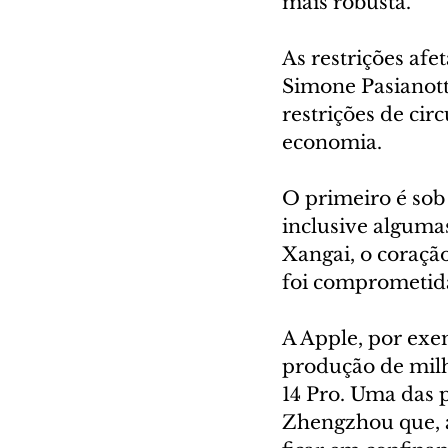
mais robusta.
As restrições afe
Simone Pasianott
restrições de ci
economia.
O primeiro é sob 
inclusive algumas
Xangai, o coração
foi comprometid
A Apple, por exe
produção de milh
14 Pro. Uma das p
Zhengzhou que, a