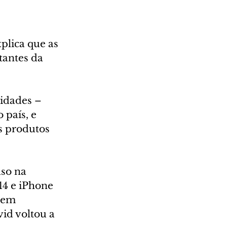
plica que as 
tantes da 
cidades – 
país, e 
s produtos 
so na 
14 e iPhone 
 em 
id voltou a 