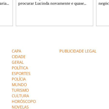
aria
procurar Lucinda novamente e quase
negóc
u
encontra Nina no lixão. Débora se
Janet
do,
preocupa com Jorginho. Monalisa pede que
Verôn
esteve
Olenka não a deixe sozinha. Tufão
inform
 Alika o
encontra Jorginho e o leva para casa. Max é
procu
. Chinua
hostil com Carminha. Diógenes se irrita
que e
quando Tavinho diz que não negociará o
decep
 Pascoal
passe de Roni por causa de sua sexualidade.
que s
Editorias
Editais Certificados
re que
Janaína admite para Jorginho que Lúcio e
preoc
r aos
Max estavam envolvidos na tentativa de
Cinar
CAPA
PUBLICIDADE LEGAL
assalto à
desco
CIDADE
GERAL
POLÍTICA
ESPORTES
POLÍCIA
MUNDO
TURISMO
CULTURA
HORÓSCOPO
NOVELAS