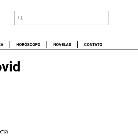
RA
HORÓSCOPO
NOVELAS
CONTATO
ovid
cia 