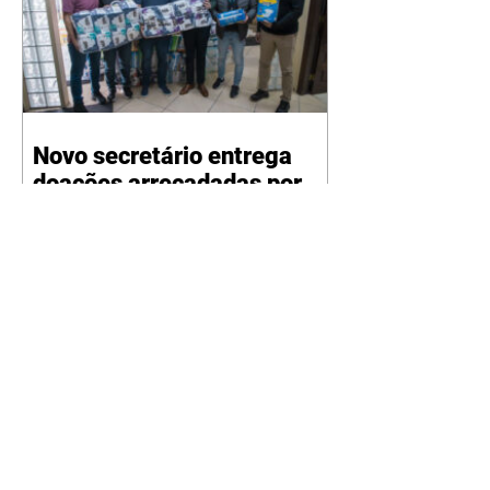
Novo secretário entrega
doações arrecadadas por
atletas e técnicos
07/08/2026 Nesta sexta-feira
(7/8), o novo secretário municipal
do Esporte, Lazer e Juventude,
José Antônio de Melo Filho, fez a
entrega de 5.873 fraldas
geriátricas arrecadadas durante a
Campanha de Atenção à Pessoa
Idosa à Fundação de Ação Social
(FAS). A doação é uma
contrapartida social de atletas,