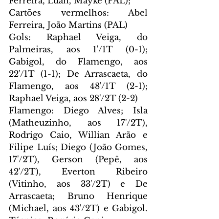
Ferreira, Luan, Mayke (PAL);
Cartões vermelhos: Abel 
Ferreira, João Martins (PAL)
Gols: Raphael Veiga, do 
Palmeiras, aos 1'/1T (0-1); 
Gabigol, do Flamengo, aos 
22'/1T (1-1); De Arrascaeta, do 
Flamengo, aos 48'/1T (2-1); 
Raphael Veiga, aos 28'/2T (2-2)
Flamengo: Diego Alves; Isla 
(Matheuzinho, aos 17'/2T), 
Rodrigo Caio, Willian Arão e 
Filipe Luís; Diego (João Gomes, 
17'/2T), Gerson (Pepê, aos 
42'/2T), Everton Ribeiro 
(Vitinho, aos 33'/2T) e De 
Arrascaeta; Bruno Henrique 
(Michael, aos 43'/2T) e Gabigol. 