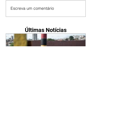
Escreva um comentário
Últimas Notícias
IPLAN faz alerta sobre
barreiras nas calçadas:
fiscalização está atuando
06/08/2026 Barreiras de
concreto, blocos delimitadores
junto à rua ou trilhos de aço