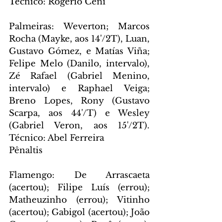
Técnico: Rogério Ceni
Palmeiras: Weverton; Marcos 
Rocha (Mayke, aos 14'/2T), Luan, 
Gustavo Gómez, e Matías Viña; 
Felipe Melo (Danilo, intervalo), 
Zé Rafael (Gabriel Menino, 
intervalo) e Raphael Veiga; 
Breno Lopes, Rony (Gustavo 
Scarpa, aos 44'/T) e Wesley 
(Gabriel Veron, aos 15'/2T). 
Técnico: Abel Ferreira
Pênaltis
Flamengo: De Arrascaeta 
(acertou); Filipe Luís (errou); 
Matheuzinho (errou); Vitinho 
(acertou); Gabigol (acertou); João 