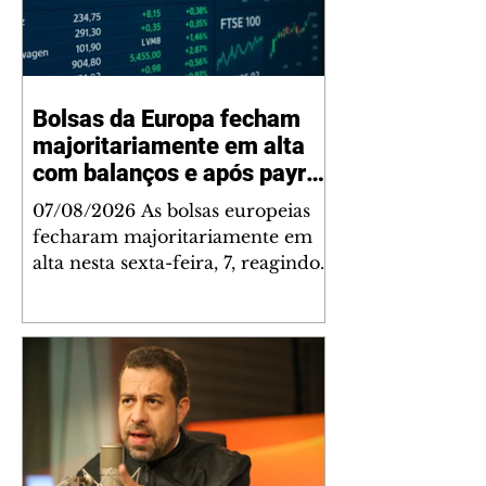
Bolsas da Europa fecham
majoritariamente em alta
com balanços e após payroll
nos EUA
07/08/2026 As bolsas europeias
fecharam majoritariamente em
alta nesta sexta-feira, 7, reagindo
à baixa de empregos do relatório
payroll dos EUA, aumentando as
expectativas de que o Federal
Reserve (Fed, o banco central
norte-americano) mantenha juros
em setembro, e aos balanços
corporativos da Europa.
Investidores ainda monitoram a