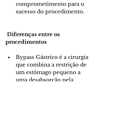
comprometimento para o 
sucesso do procedimento.
Diferenças entre os 
procedimentos
Bypass Gástrico é a cirurgia 
que combina a restrição de 
um estômago pequeno a 
uma desabsorção pela 
mudança da anatomia do 
intestino.
Sleeve
 é o codinome dado à 
Gastroplastia Sleeve. 
Apesar dos nomes 
complicados, os ganhos em 
saúde são enormes. 