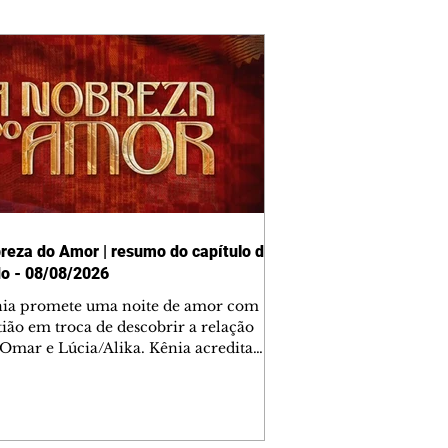
reza do Amor | resumo do capítulo de
o - 08/08/2026
nia promete uma noite de amor com
tião em troca de descobrir a relação
 Omar e Lúcia/Alika. Kênia acredita
inta esteja mesmo ao lado de Jendal, e
o convite para jantar com os dois.
 desabafa com Casemiro e conta que
ília de Lúcia/Alika tem uma dívida