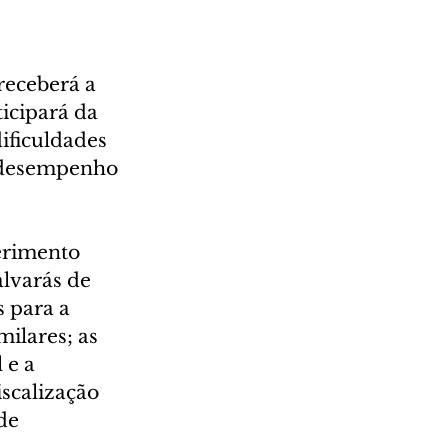
receberá a 
icipará da 
dificuldades 
o desempenho 
erimento 
alvarás de 
 para a 
ilares; as 
e a 
scalização 
de 