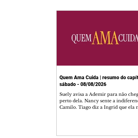
Quem Ama Cuida | resumo do capít
sábado - 08/08/2026
Suely avisa a Ademir para não che
perto dela. Nancy sente a indiferen
Camilo. Tiago diz a Ingrid que ela
competência para presidir a joalher
André conta a Pedro que a associaç
advogados expulsou Ademir. Laure
contrata Adriana para servir no