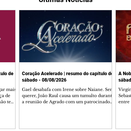
ulo de
Coração Acelerado | resumo do capítulo de
A Nob
sábado - 08/08/2026
sábad
gar mais
Gael desabafa com Irene sobre Naiane. Sem
Virgí
ça de
querer, João Raul causa um tumulto durante
Sebas
 não tem
a reunião de Agrado com um patrocinador.
entre
ia.
Zilá orienta Osmar a seguir Cinara, que
que B
ão de
percebe a movimentação e alerta Ronei.
nega 
ntino
Palhares confronta Cinara sobre a
Tonho
aproximação com Ronei. Eduarda pensa
a fam