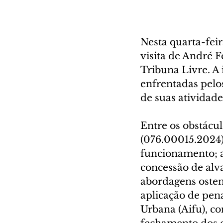
Nesta quarta-fei
visita de André F
Tribuna Livre. A 
enfrentadas pelo
de suas atividade
Entre os obstácul
(076.00015.2024),
funcionamento; a
concessão de alva
abordagens osten
aplicação de pen
Urbana (Aifu), c