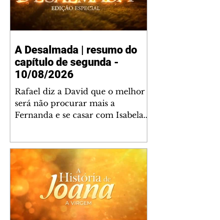
A Desalmada | resumo do
capítulo de segunda -
10/08/2026
Rafael diz a David que o melhor
será não procurar mais a
Fernanda e se casar com Isabela.
Júlia diz a Otávio que sua esposa
desconfia que ele tem uma
amante. Diante do túmulo de
Santiago, Fernanda diz que quer
justiça para ele mas, ao mesmo
tempo, se apaixonou por Rafael.
Martina critica David por ainda
não conhecer Clara e Sandra.