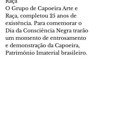
Raça
O Grupo de Capoeira Arte e 
Raça, completou 25 anos de 
existência. Para comemorar o 
Dia da Consciência Negra trarão 
um momento de entrosamento 
e demonstração da Capoeira, 
Patrimônio Imaterial brasileiro.
Local: Pavilhão Étncio de 
Curitiba - Memorial de Curitiba 
(Rua Dr. Claudino dos Santos, 
79 - São Francisco)
Classificação: Livre
Grátis
Teatro
Dia 19 (sábado) - 16h