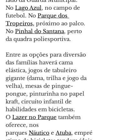
lado da Guarda Municipal. 
No 
Lago Azul
, no campo de 
futebol. No 
Parque dos 
Tropeiros,
 próximo ao palco. 
No 
Pinhal do Santana
, perto 
da quadra poliesportiva.
Entre as opções para diversão 
das famílias haverá cama 
elástica, jogos de tabuleiro 
gigante (dama, trilha e jogo da 
velha), mesas de pingue-
pongue, pinturinha no papel 
kraft, circuito infantil de 
habilidades em bicicletas.
O 
Lazer no Parque
 também 
oferece, nos 
parques 
Náutico
 e 
Atuba,
 empré