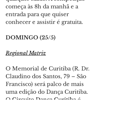
começa às 8h da manhã e a 
entrada para que quiser 
conhecer e assistir é gratuita.
DOMINGO (25/5)
Regional Matriz
O Memorial de Curitiba (R. Dr. 
Claudino dos Santos, 79 – São 
Francisco) será palco de mais 
uma edição do Dança Curitiba. 
O 
Circuito Dança Curitiba
 é 
promovido pela Smelj, por 
meio do Departamento de 
Lazer, com apoio da 
Fundação 
Cultural de Curitiba (FCC)
.