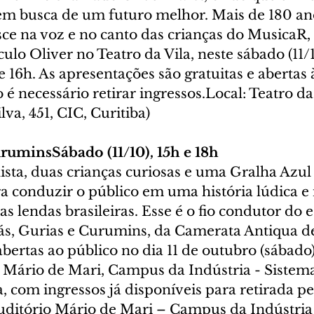
em busca de um futuro melhor. Mais de 180 ano
sce na voz e no canto das crianças do MusicaR,
ulo Oliver no Teatro da Vila, neste sábado (11/
e 16h. As apresentações são gratuitas e abertas 
 necessário retirar ingressos.Local: Teatro da 
lva, 451, CIC, Curitiba)
uruminsSábado (11/10), 15h e 18h 
ista, duas crianças curiosas e uma Gralha Azu
a conduzir o público em uma história lúdica e 
as lendas brasileiras. Esse é o fio condutor do 
ás, Gurias e Curumins, da Camerata Antiqua de
abertas ao público no dia 11 de outubro (sábado),
o Mário de Mari, Campus da Indústria - Sistema
a, com ingressos já disponíveis para retirada pe
Auditório Mário de Mari – Campus da Indústria 