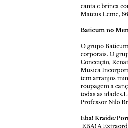
canta e brinca c
Mateus Leme, 66
Baticum no Memo
O grupo Baticum
corporais. O gru
Conceição, Renat
Música Incorpora
tem arranjos min
roupagem a cançõ
todas as idades.L
Professor Nilo B
Eba! Kraide/Port
 EBA! A Extraord