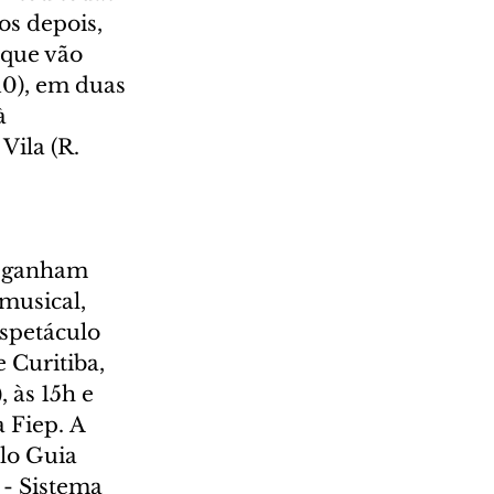
s depois, 
 que vão 
10), em duas 
à 
Vila (R. 
l ganham 
musical, 
espetáculo 
 Curitiba, 
 às 15h e 
 Fiep. A 
lo Guia 
- Sistema 