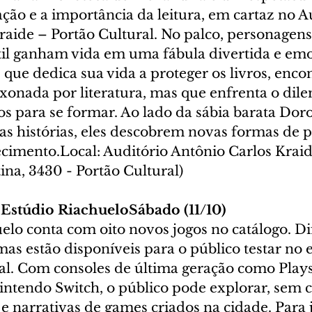
ão e a importância da leitura, em cartaz no A
raide – Portão Cultural. No palco, personagens
til ganham vida em uma fábula divertida e emo
ue dedica sua vida a proteger os livros, encon
xonada por literatura, mas que enfrenta o dile
ros para se formar. Ao lado da sábia barata Doro
as histórias, eles descobrem novas formas de p
ecimento.Local: Auditório Antônio Carlos Kraid
na, 3430 - Portão Cultural)
 Estúdio RiachueloSábado (11/10)  
elo conta com oito novos jogos no catálogo. Di
rmas estão disponíveis para o público testar no 
l. Com consoles de última geração como Playst
intendo Switch, o público pode explorar, sem c
s e narrativas de games criados na cidade. Para j