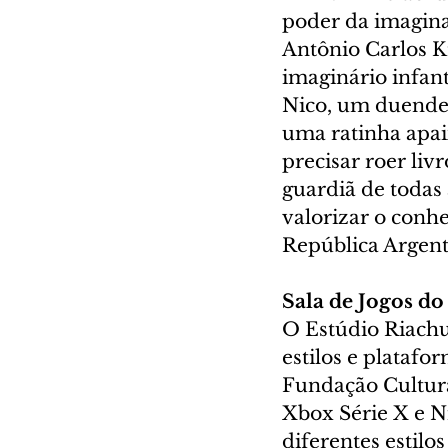
poder da imaginaç
Antônio Carlos K
imaginário infan
Nico, um duende q
uma ratinha apai
precisar roer liv
guardiã de todas 
valorizar o conh
República Argenti
Sala de Jogos do
O Estúdio Riachu
estilos e platafo
Fundação Cultura
Xbox Série X e N
diferentes estilo