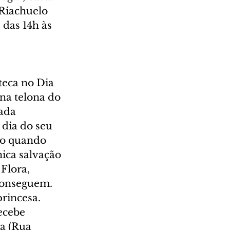
 Riachuelo 
 das 14h às 
eca no Dia 
 na telona do 
ada 
 dia do seu 
do quando 
ica salvação 
Flora, 
conseguem. 
rincesa. 
ecebe 
a (Rua 