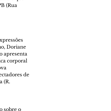
PB (Rua 
xpressões 
o, Doriane 
o apresenta 
ca corporal 
ova 
ectadores de 
 (R. 
o sobre o 