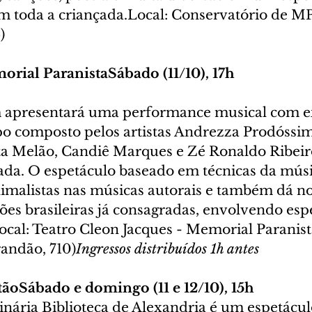
om toda a criançada.Local: Conservatório de M
)
rial ParanistaSábado (11/10), 17h
 apresentará uma performance musical com e
po composto pelos artistas Andrezza Prodóssim
a Melão, Candiê Marques e Zé Ronaldo Ribeir
da. O espetáculo baseado em técnicas da músi
imalistas nas músicas autorais e também dá n
es brasileiras já consagradas, envolvendo esp
ocal: Teatro Cleon Jacques - Memorial Paranista
randão, 710)
Ingressos distribuídos 1h antes
ãoSábado e domingo (11 e 12/10), 15h
inária Biblioteca de Alexandria é um espetácul