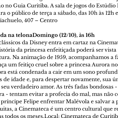
ção no Guia Curitiba. A sala de jogos do Estúdio
ara o público de terça a sábado, das 10h às 12h e
iachuelo, 407 – Centro
da na telonaDomingo (12/10), às 16h
lássicos da Disney entra em cartaz na Cinemat
istória da princesa enfeitiçada poderá ser vista
tura. Na animação de 1959, acompanhamos a f
ça um feitiço cruel sobre a princesa Aurora no
ora está condenada a cair em um sono profun
s de idade e, para despertar novamente, sua ún
 seu verdadeiro amor. As três fadas bondosas - 
a - tentam evitar a profecia do mal, mas não 
 príncipe Felipe enfrentar Malévola e salvar a p
uitas, a Cinemateca é um centro cultural que r
as todos os meses.Local: Cinemateca de Curitib