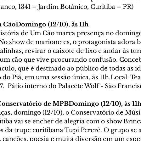
anco, 1341 – Jardim Botânico, Curitiba – PR)
 CãoDomingo (12/10), às 11h 
istória de Um Cão marca presença no domingo
 No show de marionetes, o protagonista adora br
alinhas, revirar o caixote de lixo e andar às tu
e um cão que vive procurando confusão. Conce
áculo, que é destinado ao público de todas as id
 do Piá, em uma sessão única, às 11h.Local: Tea
 7.  Pátio interno do Palacete Wolf - São Francis
Conservatório de MPBDomingo (12/10), às 11
nças, domingo (12/10), o Conservatório de Músi
itiba vai se encher de alegria com o show Brinc
s da trupe curitibana Tupi Pererê. O grupo se 
, canções, poesia e muita diversão em um espe