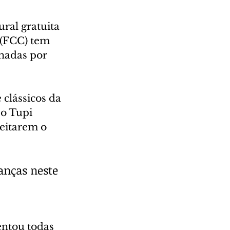
ral gratuita 
 (FCC) tem 
lhadas por 
 clássicos da 
o Tupi 
eitarem o 
anças neste 
ntou todas 