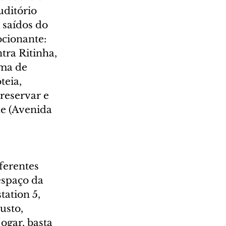
uditório 
 saídos do 
cionante: 
tra Ritinha, 
ma de 
teia, 
reservar e 
e (Avenida 
ferentes 
espaço da 
ation 5, 
usto, 
ogar, basta 