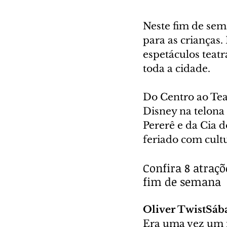
Neste fim de sema
para as crianças
espetáculos teatr
toda a cidade.
Do Centro ao Teat
Disney na telona
Pererê e da Cia d
feriado com cultu
Confira 8 atraçõ
fim de semana
Oliver TwistSába
Era uma vez um m