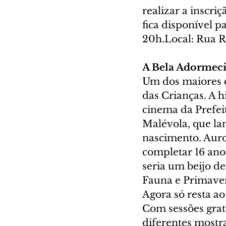
realizar a inscri
fica disponível p
20h.Local: Rua R
A Bela Adormeci
Um dos maiores c
das Crianças. A h
cinema da Prefei
Malévola, que lan
nascimento. Aur
completar 16 ano
seria um beijo de
Fauna e Primaver
Agora só resta ao
Com sessões grat
diferentes mostr