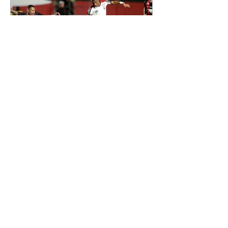
Leonardo. Na imagem, aparecem
os apelidos dos integrantes da
família, entre eles "Papai",
"Mamãe",
Athletico é atropelado pelo
Vitória e está fora da Copa
do Brasil
06/08/2026 Furacão não segurou
a vantagem, foi goleado por 4x0
Divulgação O Athletico encerrou
sua campanha na Copa do Brasil
nesta quinta-feira (6), em uma
noite infeliz em Salvador (BA). O
time paranaense foi superado por
4×0 pelo Vitória, no Barradão, e
viu derreter a vantagem de dois