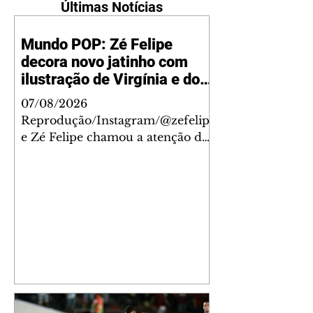
Últimas Notícias
Mundo POP: Zé Felipe
decora novo jatinho com
ilustração de Virgínia e dos
filhos
07/08/2026
Reprodução/Instagram/@zefelip
e Zé Felipe chamou a atenção dos
seguidores ao revelar um detalhe
especial de sua nova aeronave. O
cantor compartilhou nesta
quinta-feira, 6, registros do
jatinho recém-adquirido e
mostrou que decidiu personalizar
o espaço com uma ilustração que
reúne Virginia Fonseca e os três
filhos que eles tiveram juntos:
Maria Alice, Maria Flor e José