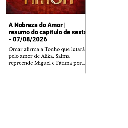
A Nobreza do Amor |
resumo do capítulo de sexta
- 07/08/2026
Omar afirma a Tonho que lutará
pelo amor de Alika. Salma
repreende Miguel e Fátima por
terem sido rudes com Omar.
Maria Helena aconselha Manoel
sobre seu namoro com Ana
Maria. Pressionado, Bakari revela
a Jendal que Chinua esteve em
terras inimigas. Omar pede que
Alika o acompanhe até a agência
bancária. Chinua alerta Dumi,
Akin e Ladisa sobre as