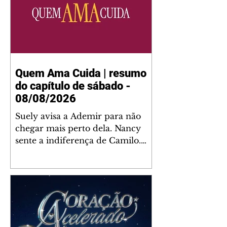
Quem Ama Cuida | resumo
do capítulo de sábado -
08/08/2026
Suely avisa a Ademir para não
chegar mais perto dela. Nancy
sente a indiferença de Camilo.
Tiago diz a Ingrid que ela não
tem competência para presidir a
joalheria. André conta a Pedro
que a associação de advogados
expulsou Ademir. Laurentino
contrata Adriana para servir no
restaurante. Adriana vê Pedro e