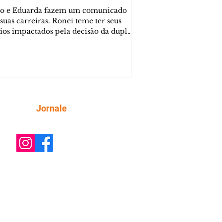
o e Eduarda fazem um comunicado
suas carreiras. Ronei teme ter seus
ios impactados pela decisão da dupla.
e decide prestar queixa contra
ica. Gael descobre que Naiane passou
ações sigilosas para Talita. Ronei
ra Verônica novamente e descobre
la deixou Bom Retorno. Gael se
ciona com Naiane. Valéria anuncia
e mudará de país, e Eduarda se
Siga
Jornale
upa com Sol. Palhares desconfia de
a em relação a Zilá. Ronei e Cinara
nfia