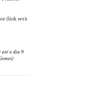
or (link será 
 até o dia 9 
 Gomes)