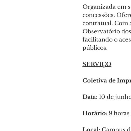
Organizada em sei
concessões. Oferec
contratual. Com a
Observatório dos
facilitando o ace
públicos.
SERVIÇO
Coletiva de Imp
Data:
 10 de junho
Horário:
 9 horas
Local:
 Campus da