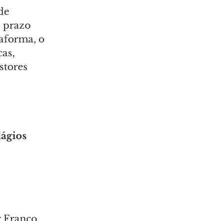
de 
e prazo 
taforma, o 
as, 
stores 
dágios
 Franco, 