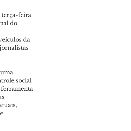
terça-feira 
ial do 
eículos da 
ornalistas 
 uma 
role social 
 ferramenta 
s 
tuais, 
e 