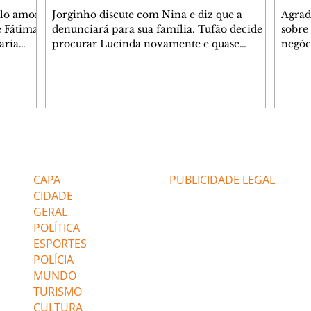
elo amor
Jorginho discute com Nina e diz que a
Agrad
e Fátima
denunciará para sua família. Tufão decide
sobre 
aria
procurar Lucinda novamente e quase
negóc
u
encontra Nina no lixão. Débora se
Janet
do,
preocupa com Jorginho. Monalisa pede que
Verôn
esteve
Olenka não a deixe sozinha. Tufão
inform
 Alika o
encontra Jorginho e o leva para casa. Max é
procu
. Chinua
hostil com Carminha. Diógenes se irrita
que e
quando Tavinho diz que não negociará o
decep
 Pascoal
passe de Roni por causa de sua sexualidade.
que s
Editorias
Editais Certificados
re que
Janaína admite para Jorginho que Lúcio e
preoc
r aos
Max estavam envolvidos na tentativa de
Cinar
CAPA
PUBLICIDADE LEGAL
assalto à
desco
CIDADE
GERAL
POLÍTICA
ESPORTES
POLÍCIA
MUNDO
TURISMO
CULTURA