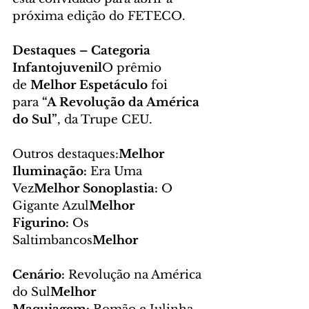
próxima edição do FETECO.
Destaques – Categoria 
Infantojuvenil
O prêmio 
de 
Melhor Espetáculo
 foi 
para 
“A Revolução da América 
do Sul”
, da Trupe CEU.
Outros destaques:
Melhor 
Iluminação:
 Era Uma 
Vez
Melhor Sonoplastia:
 O 
Gigante Azul
Melhor 
Figurino:
 Os 
Saltimbancos
Melhor 
Cenário:
 Revolução na América 
do Sul
Melhor 