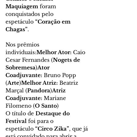
Maquiagem
 foram 
conquistados pelo 
espetáculo 
“Coração em 
Chagas”
.
Nos prêmios 
individuais:
Melhor Ator:
 Caio 
Cesar Fernandes (
Nogets de 
Sobremesa
)
Ator 
Coadjuvante:
 Bruno Popp 
(
Arte
)
Melhor Atriz:
 Beatriz 
Marçal (
Pandora
)
Atriz 
Coadjuvante:
 Mariane 
Filomeno (
O Santo
)
O título de 
Destaque do 
Festival
 foi para o 
espetáculo 
“Circo Zika”
, que já 
está convidado para abrir a 