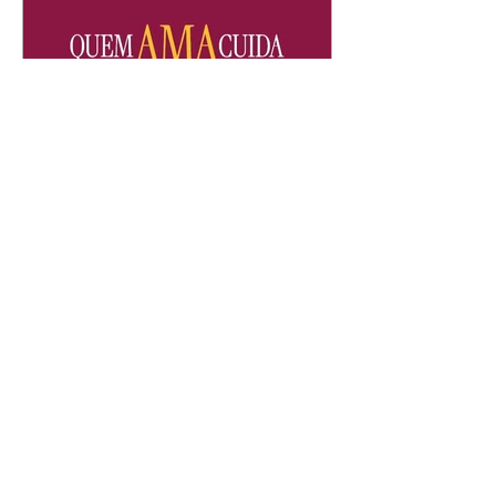
Quem Ama Cuida | resumo
do capítulo de quinta -
06/08/2026
Pedro percebe que Bruna tomou
um remédio para dormir. Joel
demonstra interesse por Adriana.
Fernando elogia Mau Mau. Bia
não gosta quando Brigitte e
Rafael se sentam à mesa com ela
e César, atrapalhando o jantar
romântico do casal. Bruna se
aproveita da preocupação de