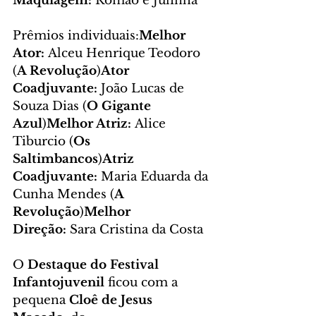
Maquiagem:
 Romão e Julinha
Prêmios individuais:
Melhor 
Ator:
 Alceu Henrique Teodoro 
(
A Revolução
)
Ator 
Coadjuvante:
 João Lucas de 
Souza Dias (
O Gigante 
Azul
)
Melhor Atriz:
 Alice 
Tiburcio (
Os 
Saltimbancos
)
Atriz 
Coadjuvante:
 Maria Eduarda da 
Cunha Mendes (
A 
Revolução
)
Melhor 
Direção:
 Sara Cristina da Costa
O 
Destaque do Festival 
Infantojuvenil
 ficou com a 
pequena 
Cloê de Jesus 