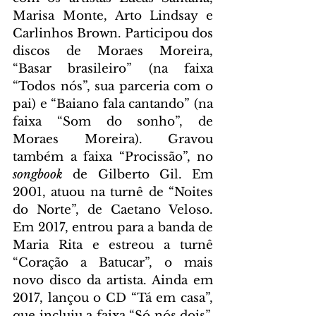
Marisa Monte, Arto Lindsay e 
Carlinhos Brown. Participou dos 
discos de Moraes Moreira, 
“Basar brasileiro” (na faixa 
“Todos nós”, sua parceria com o 
pai) e “Baiano fala cantando” (na 
faixa “Som do sonho”, de 
Moraes Moreira). Gravou 
também a faixa “Procissão”, no 
songbook 
de Gilberto Gil. Em 
2001, atuou na turnê de “Noites 
do Norte”, de Caetano Veloso. 
Em 2017, entrou para a banda de 
Maria Rita e estreou a turnê 
“Coração a Batucar”, o mais 
novo disco da artista. Ainda em 
2017, lançou o CD “Tá em casa”, 
que incluiu a faixa “Só nós dois”, 